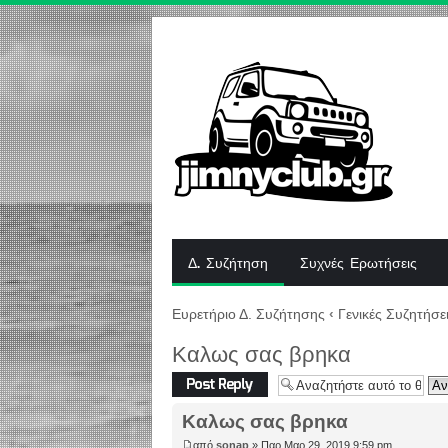
Δ. Συζήτηση
Συχνές Ερωτήσεις
Ευρετήριο Δ. Συζήτησης
‹
Γενικές Συζητήσε
Καλως σας βρηκα
Δημιουργία
απάντησης
Καλως σας βρηκα
από
sonap
» Παρ Μαρ 29, 2019 9:59 pm