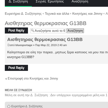
Δ. Συζήτηση
Συχνές Ερωτήσεις
Αναζήτηση
Ευρετήριο Δ. Συζήτησης
‹
Τεχνικά και άλλα
‹
Κινητήρες και Jimny
‹
Α
Αισθητηρας θερμοκρασιας G13BB
Δημιουργία
απάντησης
Αισθητηρας θερμοκρασιας G13BB
από
bluesportage
» Παρ Μαρ 22, 2019 2:40 am
Καλησπερα σε ολη την παρεα...μηπως ξερει καποιος να μου πει πο
κινητηρα G13BB?
Δημιουργία
απάντησης
Επιστροφή στο Κινητήρες και Jimny
ΜΈΛΗ ΣΕ ΣΎΝΔΕΣΗ
Μέλη σε αυτή την Δ. Συζήτηση : Δεν υπάρχουν εγγεγραμμένα μέλη και 1
Ευρετήριο Δ. Συζήτησης