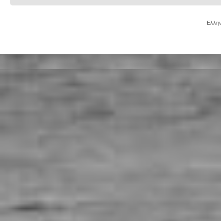
Ελλην