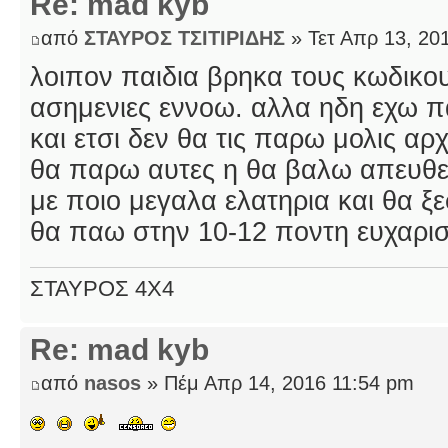
Re: mad kyb
από
ΣΤΑΥΡΟΣ ΤΣΙΤΙΡΙΔΗΣ
» Τετ Απρ 13, 20
λοιπον παιδια βρηκα τους κωδικου
ασημενιες εννοω. αλλα ηδη εχω π
και ετσι δεν θα τις παρω μολις αρ
θα παρω αυτες η θα βαλω απευθεια
με ποιο μεγαλα ελατηρια και θα ξ
θα παω στην 10-12 ποντη ευχαρισ
ΣΤΑΥΡΟΣ 4Χ4
Re: mad kyb
από
nasos
» Πέμ Απρ 14, 2016 11:54 pm