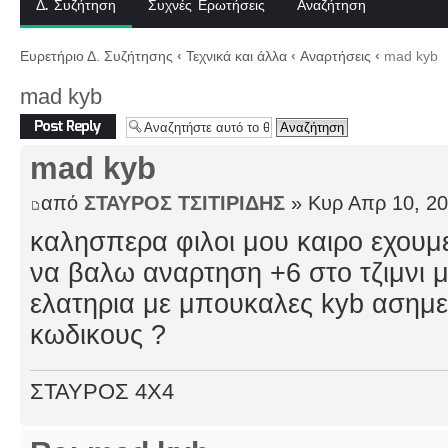
Δ. Συζήτηση
Συχνές Ερωτήσεις
Αναζήτηση
Ευρετήριο Δ. Συζήτησης
‹
Τεχνικά και άλλα
‹
Αναρτήσεις
‹
mad kyb
mad kyb
Δημιουργία
απάντησης
mad kyb
από
ΣΤΑΥΡΟΣ ΤΣΙΤΙΡΙΔΗΣ
» Κυρ Απρ 10, 20
καλησπερα φιλοι μου καιρο εχουμ
να βαλω αναρτηση +6 στο τζιμνι 
ελατηρια με μπουκαλες kyb ασημεν
κωδικους ?
ΣΤΑΥΡΟΣ 4Χ4