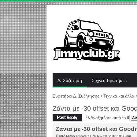
Δ. Συζήτηση
Συχνές Ερωτήσεις
Ευρετήριο Δ. Συζήτησης
‹
Τεχνικά και άλλα
‹
Zάντα με -30 offset και Goo
Δημιουργία
απάντησης
Zάντα με -30 offset και Good
από
MitsoJimnys
» Πέμ Αύγ 30, 2018 10:06 am