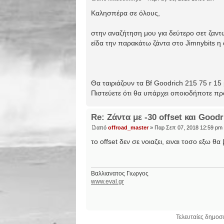
Καλησπέρα σε όλους,
στην αναζήτηση μου για δεύτερο σετ ζαντώ
είδα την παρακάτω ζάντα στο Jimnybits η οπ
Θα ταιριάζουν τα Bf Goodrich 215 75 r 15 
Πιστεύετε ότι θα υπάρχει οποιοδήποτε π
Re: Zάντα με -30 offset και Good
από
offroad_master
» Παρ Σεπ 07, 2018 12:59 pm
το offset δεν σε νοιαζει, ειναι τοσο εξω θα
Βαλλιανατος Γιωργος
www.eval.gr
Τελευταίες δημοσι