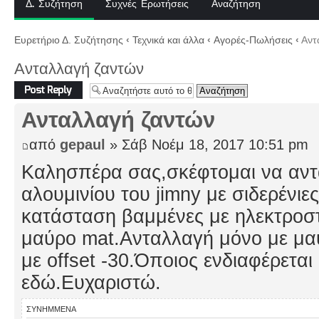
Δ. Συζήτηση
Συχνές Ερωτήσεις
Αναζήτηση
Ευρετήριο Δ. Συζήτησης
‹
Τεχνικά και άλλα
‹
Αγορές-Πωλήσεις
‹
Αντ
Ανταλλαγή ζαντών
Δημιουργία
απάντησης
Ανταλλαγή ζαντών
από
gepaul
» Σάβ Νοέμ 18, 2017 10:51 pm
Καλησπέρα σας,σκέφτομαι να αντ
αλουμινίου του jimny με σιδερένιες
κατάσταση βαμμένες με ηλεκτροσ
μαύρο mat.Ανταλλαγή μόνο με μα
με offset -30.Όποιος ενδιαφέρεται
εδώ.Ευχαριστώ.
ΣΥΝΗΜΜΈΝΑ