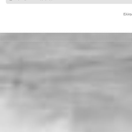
Ελλην