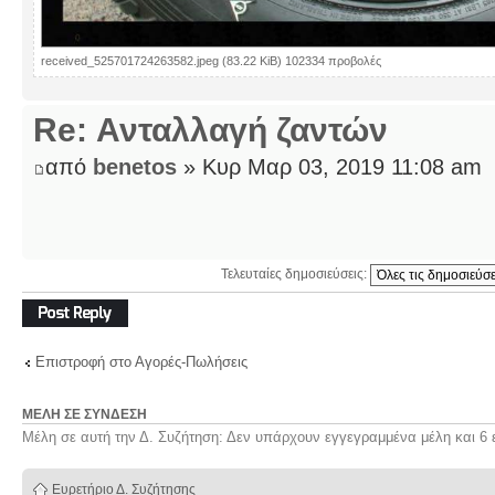
received_525701724263582.jpeg (83.22 KiB) 102334 προβολές
Re: Ανταλλαγή ζαντών
από
benetos
» Κυρ Μαρ 03, 2019 11:08 am
Τελευταίες δημοσιεύσεις:
Δημιουργία
απάντησης
Επιστροφή στο Αγορές-Πωλήσεις
ΜΈΛΗ ΣΕ ΣΎΝΔΕΣΗ
Μέλη σε αυτή την Δ. Συζήτηση: Δεν υπάρχουν εγγεγραμμένα μέλη και 6 
Ευρετήριο Δ. Συζήτησης