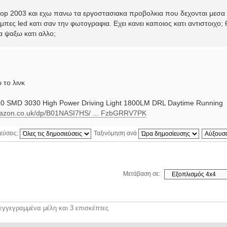
 top 2003 και εχω πανω τα εργοστασιακα προβολκια που δεχονται μεσα
ες led κατι σαν την φωτογραφια. Εχει κανει καποιος κατι αντιστοιχο; 
βα ψαξω κατι αλλο;
το λινκ
20 SMD 3030 High Power Driving Light 1800LM DRL Daytime Running
mazon.co.uk/dp/B01NASI7HS/ ... FzbGRRV7PK
εύσεις:
Ταξινόμηση ανά
Μετάβαση σε:
εγγεγραμμένα μέλη και 3 επισκέπτες