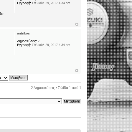
Εγγραφή:
Σάβ Ιούλ 29, 2017 4:34 pm
θα
antrikos
Δημοσιεύσεις:
2
Εγγραφή:
Σάβ Ιούλ 29, 2017 4:34 pm
2 Δημοσιεύσεις • Σελίδα
1
από
1