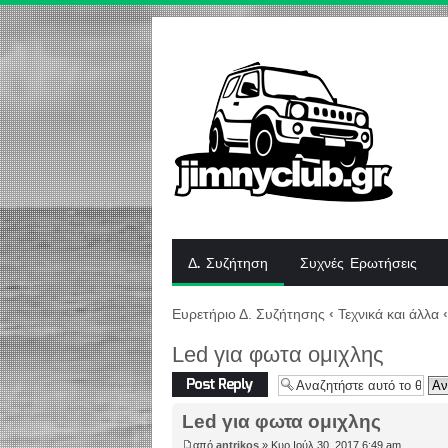
Δ. Συζήτηση
Συχνές Ερωτήσεις
Ευρετήριο Δ. Συζήτησης
‹
Τεχνικά και άλλα
‹
Led για φωτα ομιχλης
Δημιουργία
απάντησης
Led για φωτα ομιχλης
από
antrikos
» Κυρ Ιούλ 30, 2017 6:49 am