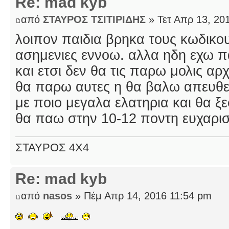
Re: mad kyb
από
ΣΤΑΥΡΟΣ ΤΣΙΤΙΡΙΔΗΣ
» Τετ Απρ 13, 20
λοιπον παιδια βρηκα τους κωδικου
ασημενιες εννοω. αλλα ηδη εχω π
και ετσι δεν θα τις παρω μολις αρ
θα παρω αυτες η θα βαλω απευθεια
με ποιο μεγαλα ελατηρια και θα ξ
θα παω στην 10-12 ποντη ευχαρισ
ΣΤΑΥΡΟΣ 4Χ4
Re: mad kyb
από
nasos
» Πέμ Απρ 14, 2016 11:54 pm