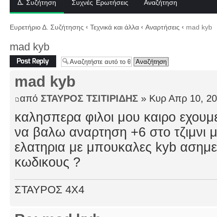
Δ. Συζήτηση
Συχνές Ερωτήσεις
Αναζήτηση
Ευρετήριο Δ. Συζήτησης
‹
Τεχνικά και άλλα
‹
Αναρτήσεις
‹
mad kyb
mad kyb
Δημιουργία
απάντησης
mad kyb
από
ΣΤΑΥΡΟΣ ΤΣΙΤΙΡΙΔΗΣ
» Κυρ Απρ 10, 20
καλησπερα φιλοι μου καιρο εχουμ
να βαλω αναρτηση +6 στο τζιμνι 
ελατηρια με μπουκαλες kyb ασημεν
κωδικους ?
ΣΤΑΥΡΟΣ 4Χ4