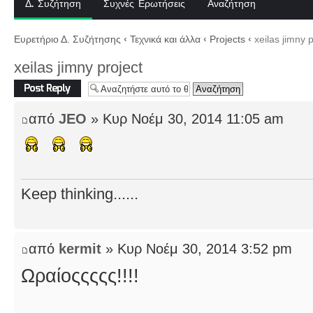
Δ. Συζήτηση
Συχνές Ερωτήσεις
Αναζήτηση
Ευρετήριο Δ. Συζήτησης
‹
Τεχνικά και άλλα
‹
Projects
‹
xeilas jimny p
xeilas jimny project
Δημιουργία
απάντησης
από
JEO
» Κυρ Νοέμ 30, 2014 11:05 am
Keep thinking......
από
kermit
» Κυρ Νοέμ 30, 2014 3:52 pm
Ωραίοςςςςς!!!!