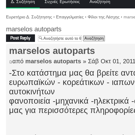
Δ. Συζήτηση
Συχνές Ερωτήσεις
Αναζήτηση
Ευρετήριο Δ. Συζήτησης
‹
Επαγγελματίες
‹
Φίλοι της Λέσχης
‹
marsel
marselos autoparts
Δημιουργία
απάντησης
marselos autoparts
από
marselos autoparts
» Σάβ Οκτ 01, 201
-Στο κατάστημα μας θα βρείτε αντ
ευρωπαϊκών - κορεάτικων - ιαπων
αυτοκινήτων
φανοποιεία -μηχανικά -ηλεκτρικά
μας για περισσότερες πληροφορίε