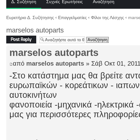
Δ. Συζήτηση
Συχνές Ερωτήσεις
Αναζήτηση
Ευρετήριο Δ. Συζήτησης
‹
Επαγγελματίες
‹
Φίλοι της Λέσχης
‹
marsel
marselos autoparts
Δημιουργία
απάντησης
marselos autoparts
από
marselos autoparts
» Σάβ Οκτ 01, 201
-Στο κατάστημα μας θα βρείτε αντ
ευρωπαϊκών - κορεάτικων - ιαπων
αυτοκινήτων
φανοποιεία -μηχανικά -ηλεκτρικά
μας για περισσότερες πληροφορίε