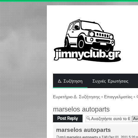
Δ. Συζήτηση
Συχνές Ερωτήσεις
Ευρετήριο Δ. Συζήτησης
‹
Επαγγελματίες
‹
marselos autoparts
Δημιουργία
απάντησης
marselos autoparts
από
marselos autoparts
» Σάβ Οκτ 01, 2011 5:20 