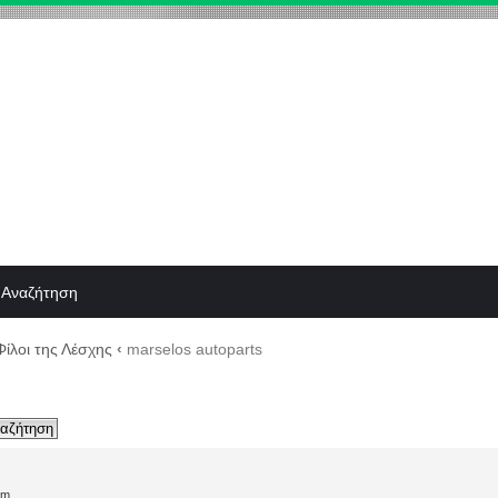
Αναζήτηση
Φίλοι της Λέσχης
‹
marselos autoparts
pm