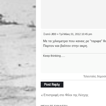
από
JEO
» Τρί Μάιος 01, 2012 10:45 pm
Με τα χιλιομετρα που κανεις ρε "ταριφα" θα
Παρτον και βαλτον στην ακρη.
Keep thinking......
Τελευταίες δημοσι
Δημιουργία
απάντησης
Επιστροφή στο Φίλοι της Λέσχης