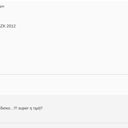
 pm
SZK 2012
ισκο...!!! super η τιμή!!