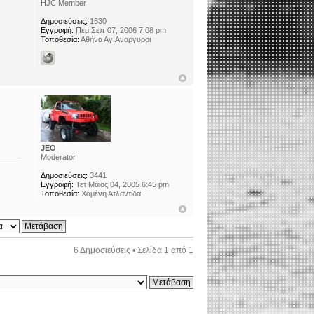
HJC Member
Δημοσιεύσεις:
1630
Εγγραφή:
Πέμ Σεπ 07, 2006 7:08 pm
Τοποθεσία:
Αθήνα Αγ.Αναργυροι
JEO
Moderator
Δημοσιεύσεις:
3441
Εγγραφή:
Τετ Μάιος 04, 2005 6:45 pm
Τοποθεσία:
Χαμένη Ατλαντίδα.
6 Δημοσιεύσεις • Σελίδα
1
από
1