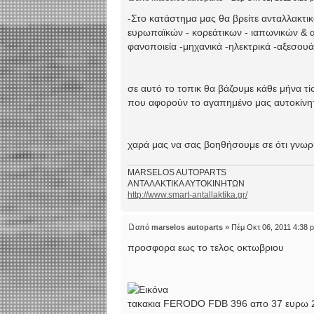
-Στο κατάστημα μας θα βρείτε ανταλλακτι
ευρωπαϊκών - κορεάτικων - ιαπωνικών & 
φανοποιεία -μηχανικά -ηλεκτρικά -αξεσο
σε αυτό το τοπικ θα βάζουμε κάθε μήνα τ
που αφορούν το αγαπημένο μας αυτοκίν
χαρά μας να σας βοηθήσουμε σε ότι γνωρ
MARSELOS AUTOPARTS
ΑΝΤΑΛΑΚΤΙΚΑ ΑΥΤΟΚΙΝΗΤΩΝ
http://www.smart-antallaktika.gr/
από
marselos autoparts
» Πέμ Οκτ 06, 2011 4:38 
προσφορα εως το τελος οκτωβριου
τακακια FERODO FDB 396 απο 37 ευρω 