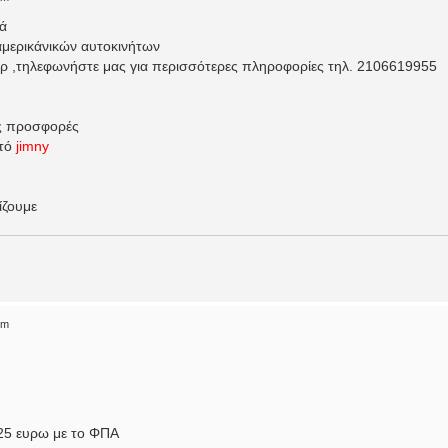
κά
αμερικάνικών αυτοκινήτων
υάρ ,τηλεφωνήστε μας για περισσότερες πληροφορίες τηλ. 2106619955
iς προσφορές
ητό
jimny
ίζουμε
pm
25 ευρω με το ΦΠΑ