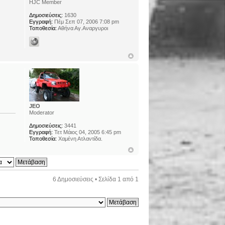
HJC Member
Δημοσιεύσεις:
1630
Εγγραφή:
Πέμ Σεπ 07, 2006 7:08 pm
Τοποθεσία:
Αθήνα Αγ.Αναργυροι
JEO
Moderator
Δημοσιεύσεις:
3441
Εγγραφή:
Τετ Μάιος 04, 2005 6:45 pm
Τοποθεσία:
Χαμένη Ατλαντίδα.
6 Δημοσιεύσεις • Σελίδα
1
από
1