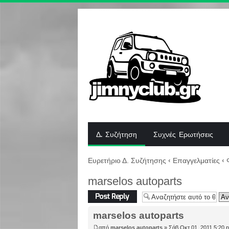
Δ. Συζήτηση
Συχνές Ερωτήσεις
Ευρετήριο Δ. Συζήτησης
‹
Επαγγελματίες
‹
marselos autoparts
Δημιουργία
απάντησης
marselos autoparts
από
marselos autoparts
» Σάβ Οκτ 01, 2011 5:20 