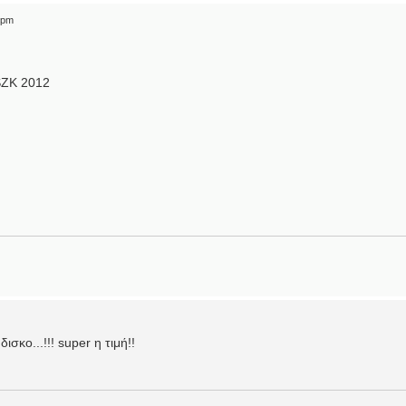
 pm
SZK 2012
ισκο...!!! super η τιμή!!