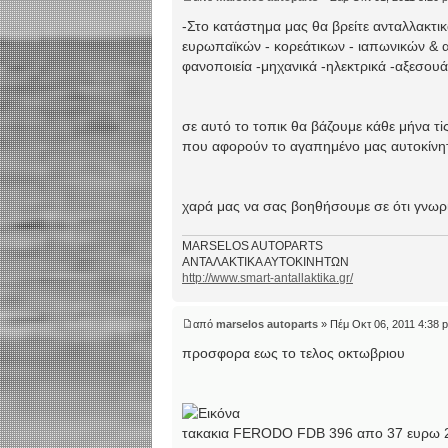
-Στο κατάστημα μας θα βρείτε ανταλλακτι
ευρωπαϊκών - κορεάτικων - ιαπωνικών & 
φανοποιεία -μηχανικά -ηλεκτρικά -αξεσο
σε αυτό το τοπικ θα βάζουμε κάθε μήνα τ
που αφορούν το αγαπημένο μας αυτοκίν
χαρά μας να σας βοηθήσουμε σε ότι γνωρ
MARSELOS AUTOPARTS
ΑΝΤΑΛΑΚΤΙΚΑ ΑΥΤΟΚΙΝΗΤΩΝ
http://www.smart-antallaktika.gr/
από
marselos autoparts
» Πέμ Οκτ 06, 2011 4:38 
προσφορα εως το τελος οκτωβριου
τακακια FERODO FDB 396 απο 37 ευρω 