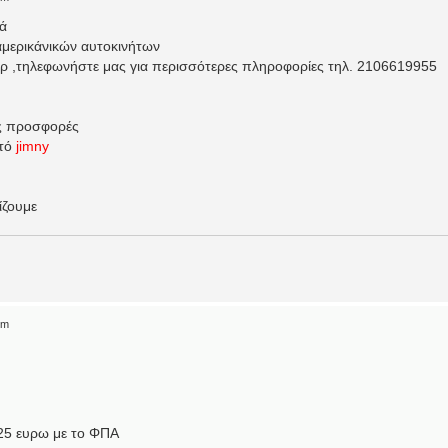
κά
αμερικάνικών αυτοκινήτων
υάρ ,τηλεφωνήστε μας για περισσότερες πληροφορίες τηλ. 2106619955
iς προσφορές
ητό
jimny
ίζουμε
pm
25 ευρω με το ΦΠΑ