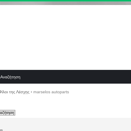
Αναζήτηση
Φίλοι της Λέσχης
‹
marselos autoparts
pm