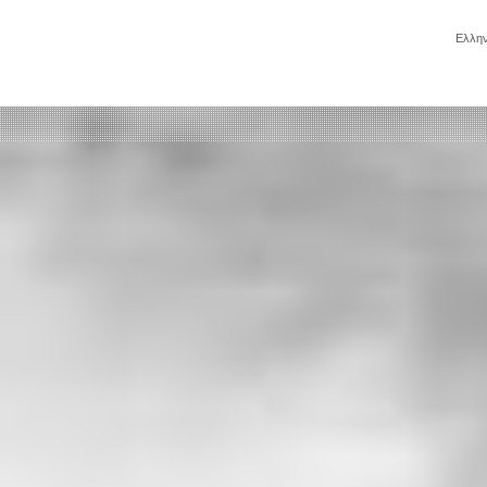
Ελλην