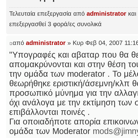
Τελευταία επεξεργασία από
administrator
και 
επεξεργασθεί 3 φορά/ες συνολικά
από
administrator
» Κυρ Φεβ 04, 2007 11:1
"Υπογραφές και αβαταρ που θα θ
απομακρύνονται και στην θέση του
την ομάδα των moderator . Το μέ
θεωρήθηκε εριστική/άσεμνη/κλπ θ
προσωπικό μύνημα για την αλλαγή
όχι ανάλογα με την εκτίμηση των 
επιβάλλονται ποινές .
Για οποιαδήποτε απορία επικοινωνε
ομάδα των Moderator
mods@jimny