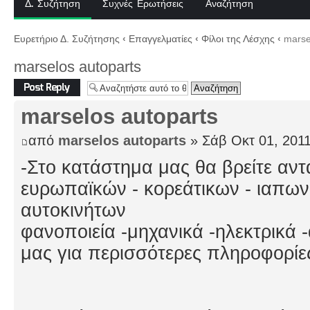
Δ. Συζήτηση
Συχνές Ερωτήσεις
Αναζήτηση
Ευρετήριο Δ. Συζήτησης
‹
Επαγγελματίες
‹
Φίλοι της Λέσχης
‹
marsel
marselos autoparts
Δημιουργία
απάντησης
marselos autoparts
από
marselos autoparts
» Σάβ Οκτ 01, 201
-Στο κατάστημα μας θα βρείτε αντ
ευρωπαϊκών - κορεάτικων - ιαπων
αυτοκινήτων
φανοποιεία -μηχανικά -ηλεκτρικά
μας για περισσότερες πληροφορίε