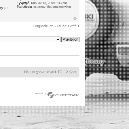
Εγγραφή:
Κυρ Ιαν 18, 2009 5:43 pm
Τοποθεσία:
κερατσινι-βραχατι κορινθιας
ny με
1 Δημοσίευση • Σελίδα
1
από
1
Όλοι οι χρόνοι είναι UTC + 2 ώρες