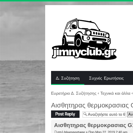
Δ. Συζήτηση
Συχνές Ερωτήσεις
Ευρετήριο Δ. Συζήτησης
‹
Τεχνικά και άλλα
‹
Αισθητηρας θερμοκρασιας
Δημιουργία
απάντησης
Αισθητηρας θερμοκρασιας 
από
bluesportage
» Παρ Μαρ 22, 2019 2:40 am