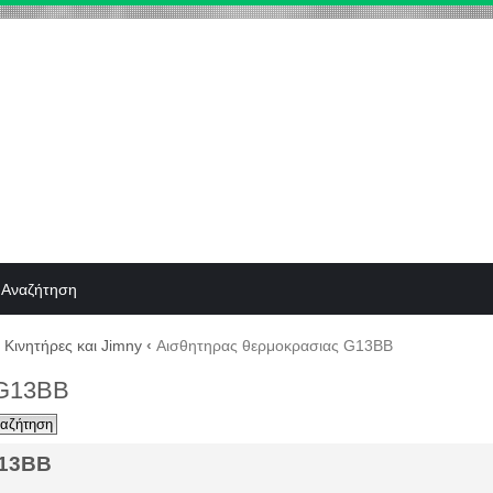
Αναζήτηση
Κινητήρες και Jimny
‹
Αισθητηρας θερμοκρασιας G13BB
 G13BB
G13BB