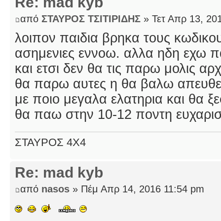
Re: mad kyb
από
ΣΤΑΥΡΟΣ ΤΣΙΤΙΡΙΔΗΣ
» Τετ Απρ 13, 20
λοιπον παιδια βρηκα τους κωδικου
ασημενιες εννοω. αλλα ηδη εχω π
και ετσι δεν θα τις παρω μολις αρ
θα παρω αυτες η θα βαλω απευθεια
με ποιο μεγαλα ελατηρια και θα ξ
θα παω στην 10-12 ποντη ευχαρισ
ΣΤΑΥΡΟΣ 4Χ4
Re: mad kyb
από
nasos
» Πέμ Απρ 14, 2016 11:54 pm