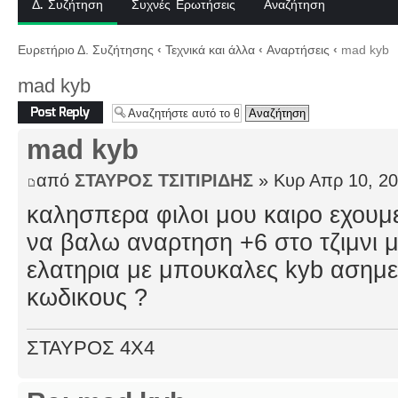
Δ. Συζήτηση
Συχνές Ερωτήσεις
Αναζήτηση
Ευρετήριο Δ. Συζήτησης
‹
Τεχνικά και άλλα
‹
Αναρτήσεις
‹
mad kyb
mad kyb
Δημιουργία
απάντησης
mad kyb
από
ΣΤΑΥΡΟΣ ΤΣΙΤΙΡΙΔΗΣ
» Κυρ Απρ 10, 20
καλησπερα φιλοι μου καιρο εχουμ
να βαλω αναρτηση +6 στο τζιμνι 
ελατηρια με μπουκαλες kyb ασημεν
κωδικους ?
ΣΤΑΥΡΟΣ 4Χ4