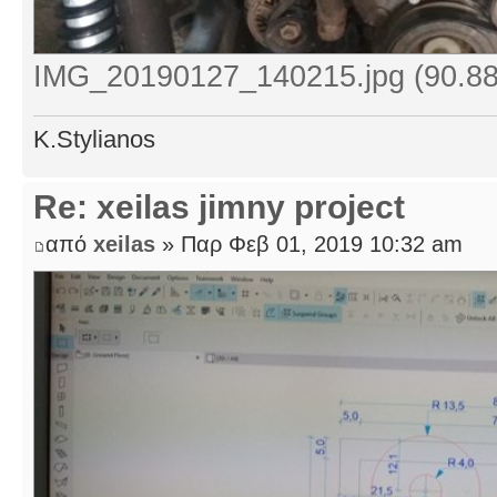
IMG_20190127_140215.jpg (90.88
K.Stylianos
Re: xeilas jimny project
από
xeilas
» Παρ Φεβ 01, 2019 10:32 am