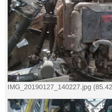
IMG_20190127_140227.jpg (85.42