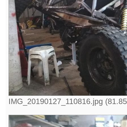
IMG_20190127_110816.jpg (81.85