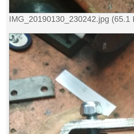
IMG_20190130_230242.jpg (65.1 