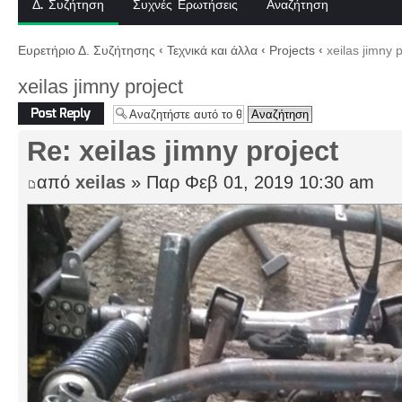
Δ. Συζήτηση
Συχνές Ερωτήσεις
Αναζήτηση
Ευρετήριο Δ. Συζήτησης
‹
Τεχνικά και άλλα
‹
Projects
‹
xeilas jimny p
xeilas jimny project
Δημιουργία
απάντησης
Re: xeilas jimny project
από
xeilas
» Παρ Φεβ 01, 2019 10:30 am