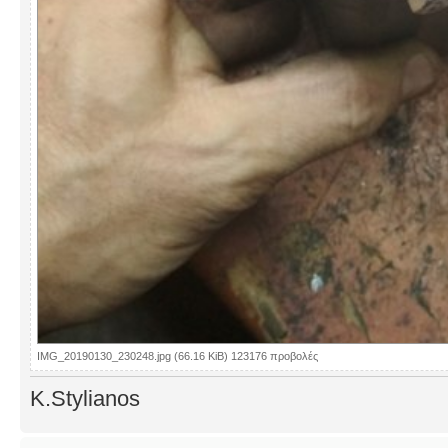
IMG_20190130_230248.jpg (66.16 KiB) 123176 προβολές
K.Stylianos