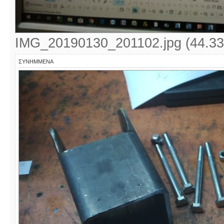
IMG_20190130_201102.jpg (44.33
ΣΥΝΗΜΜΈΝΑ