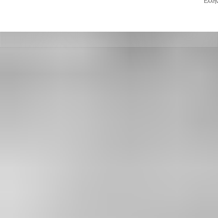
Ελλην