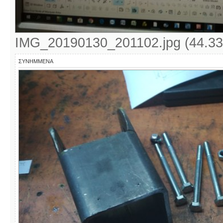
IMG_20190130_201102.jpg (44.33
ΣΥΝΗΜΜΈΝΑ