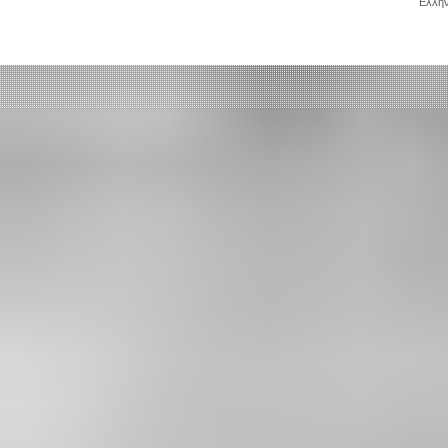
Ελλην