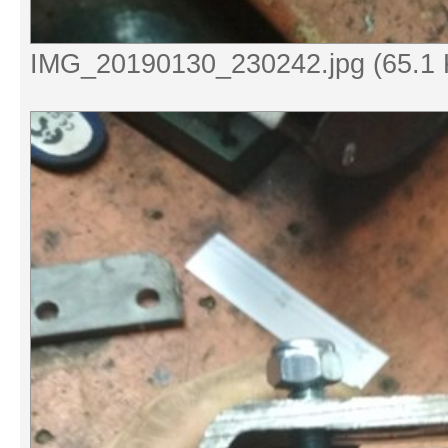
IMG_20190130_230242.jpg (65.1 