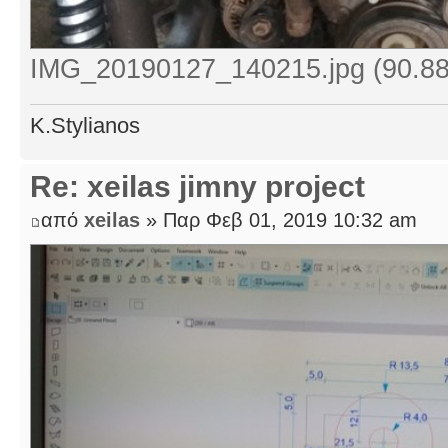
IMG_20190127_140215.jpg (90.88
K.Stylianos
Re: xeilas jimny project
από
xeilas
» Παρ Φεβ 01, 2019 10:32 am