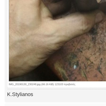
IMG_20190130_230248.jpg (66.16 KiB) 123103 προβολές
K.Stylianos