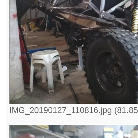
IMG_20190127_110816.jpg (81.85