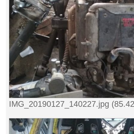
IMG_20190127_140227.jpg (85.42