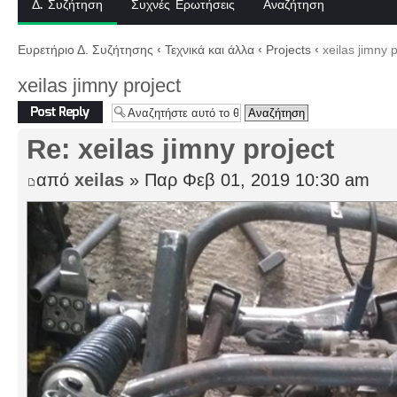
Δ. Συζήτηση
Συχνές Ερωτήσεις
Αναζήτηση
Ευρετήριο Δ. Συζήτησης
‹
Τεχνικά και άλλα
‹
Projects
‹
xeilas jimny p
xeilas jimny project
Δημιουργία
απάντησης
Re: xeilas jimny project
από
xeilas
» Παρ Φεβ 01, 2019 10:30 am