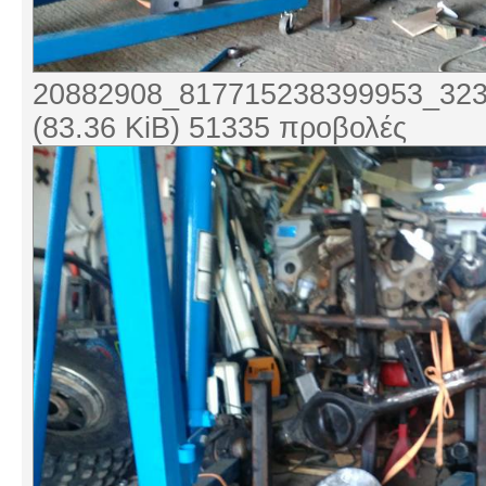
20882908_817715238399953_323
(83.36 KiB) 51335 προβολές