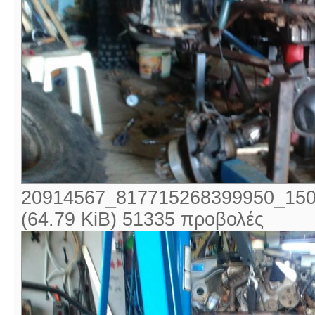
20914567_817715268399950_150
(64.79 KiB) 51335 προβολές