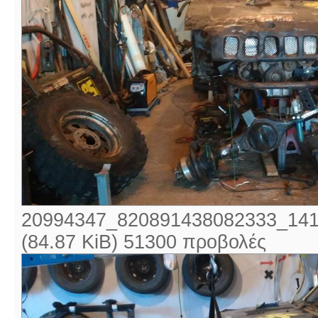
20994347_820891438082333_141
(84.87 KiB) 51300 προβολές