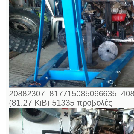
20882307_817715085066635_408
(81.27 KiB) 51335 προβολές