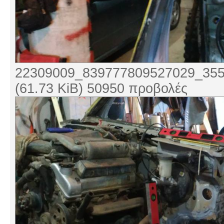
22309009_839777809527029_355
(61.73 KiB) 50950 προβολές