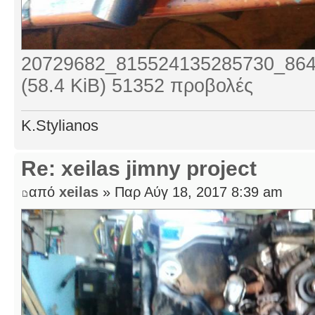
20729682_815524135285730_864
(58.4 KiB) 51352 προβολές
K.Stylianos
Re: xeilas jimny project
από
xeilas
» Παρ Αύγ 18, 2017 8:39 am