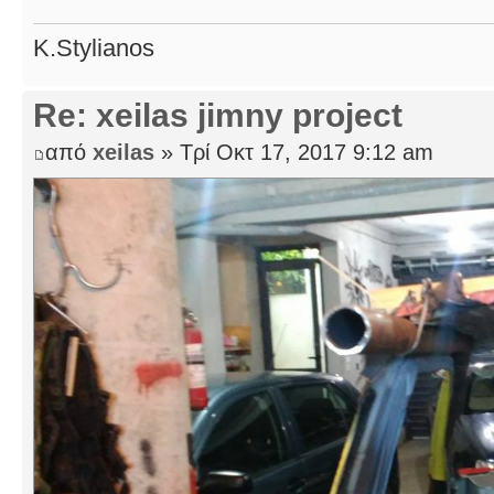
K.Stylianos
Re: xeilas jimny project
από
xeilas
» Τρί Οκτ 17, 2017 9:12 am