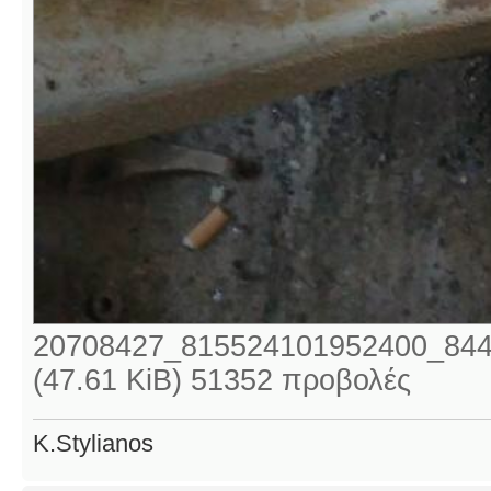
20708427_815524101952400_844
(47.61 KiB) 51352 προβολές
K.Stylianos