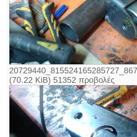
20729440_815524165285727_867
(70.22 KiB) 51352 προβολές