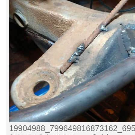
19904988_799649816873162_695