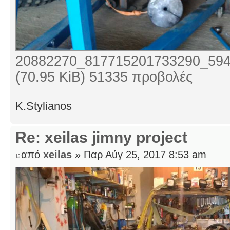
20882270_817715201733290_594
(70.95 KiB) 51335 προβολές
K.Stylianos
Re: xeilas jimny project
από
xeilas
» Παρ Αύγ 25, 2017 8:53 am