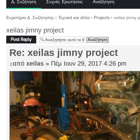
Δ. Συζήτηση
Συχνές Ερωτήσεις
Αναζήτηση
Ευρετήριο Δ. Συζήτησης
‹
Τεχνικά και άλλα
‹
Projects
‹
xeilas jimny p
xeilas jimny project
Δημιουργία
απάντησης
Re: xeilas jimny project
από
xeilas
» Πέμ Ιουν 29, 2017 4:26 pm