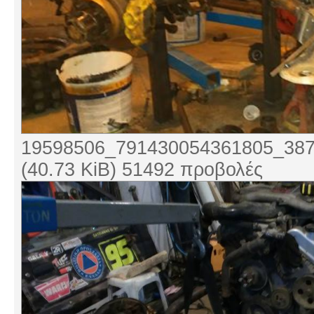
19598506_791430054361805_387
(40.73 KiB) 51492 προβολές