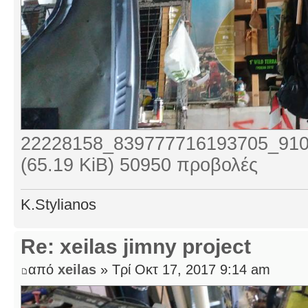
22228158_839777716193705_910
(65.19 KiB) 50950 προβολές
K.Stylianos
Re: xeilas jimny project
από
xeilas
» Τρί Οκτ 17, 2017 9:14 am