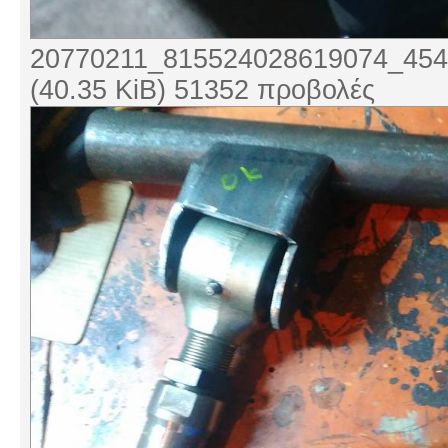
20770211_815524028619074_454
(40.35 KiB) 51352 προβολές