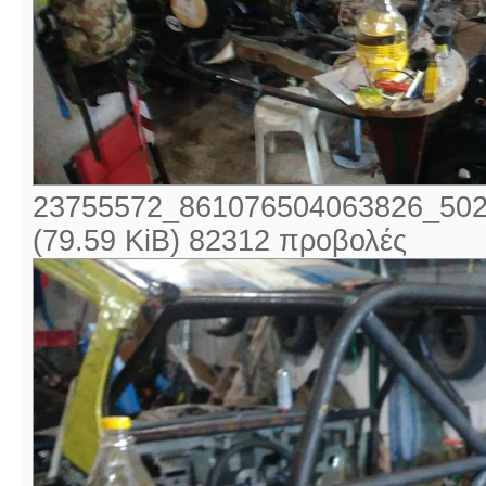
23755572_861076504063826_502
(79.59 KiB) 82312 προβολές