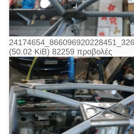
24174654_866096920228451_326
(50.02 KiB) 82259 προβολές