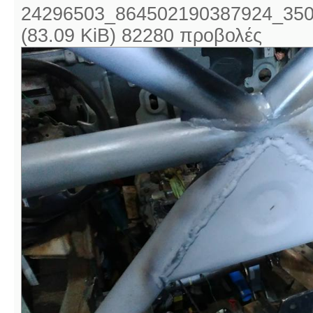
24296503_864502190387924_350
(83.09 KiB) 82280 προβολές