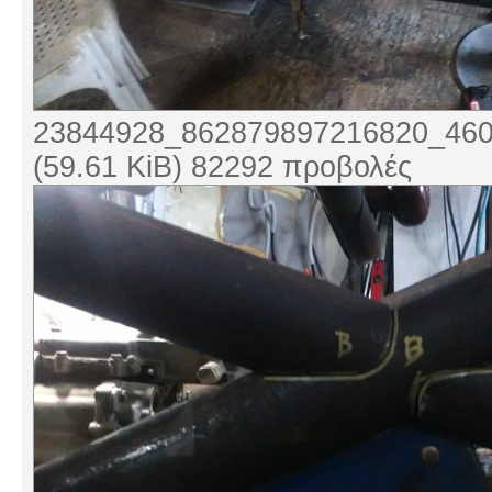
23844928_862879897216820_460
(59.61 KiB) 82292 προβολές