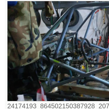
24174193_864502150387928_207