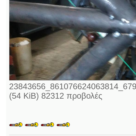
23843656_861076624063814_679
(54 KiB) 82312 προβολές