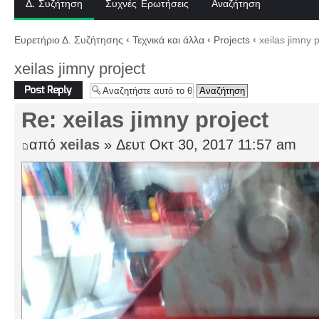
Δ. Συζήτηση
Συχνές Ερωτήσεις
Αναζήτηση
Ευρετήριο Δ. Συζήτησης
‹
Τεχνικά και άλλα
‹
Projects
‹
xeilas jimny p
xeilas jimny project
Δημιουργία
απάντησης
Re: xeilas jimny project
από
xeilas
» Δευτ Οκτ 30, 2017 11:57 am