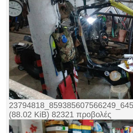
23794818_859385607566249_645
(88.02 KiB) 82321 προβολές