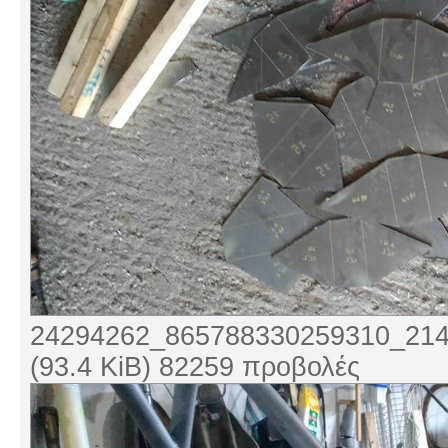
24294262_865788330259310_214
(93.4 KiB) 82259 προβολές