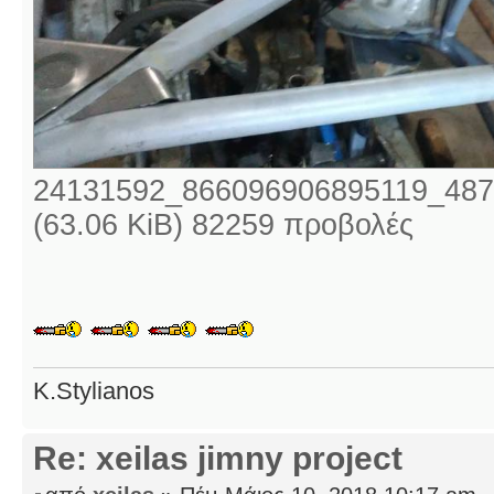
24131592_866096906895119_487
(63.06 KiB) 82259 προβολές
K.Stylianos
Re: xeilas jimny project