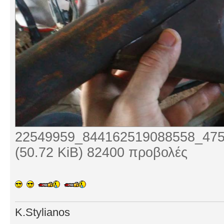
22549959_844162519088558_475
(50.72 KiB) 82400 προβολές
K.Stylianos