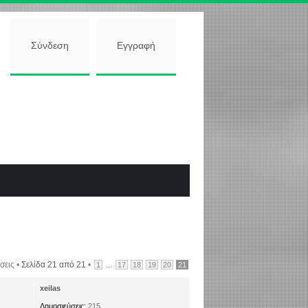
Σύνδεση
Εγγραφή
σεις •
Σελίδα
21
από
21
•
...
1
17
18
19
20
21
xeilas
Δημοσιεύσεις:
215