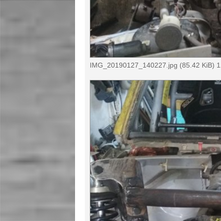
IMG_20190127_140227.jpg (85.42 KiB) 