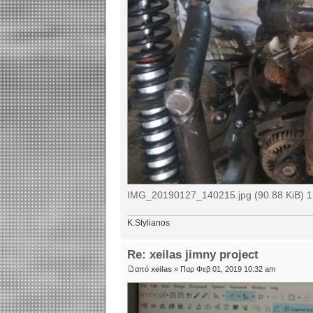
IMG_20190127_140215.jpg (90.88 KiB) 
K.Stylianos
Re: xeilas jimny project
από
xeilas
» Παρ Φεβ 01, 2019 10:32 am