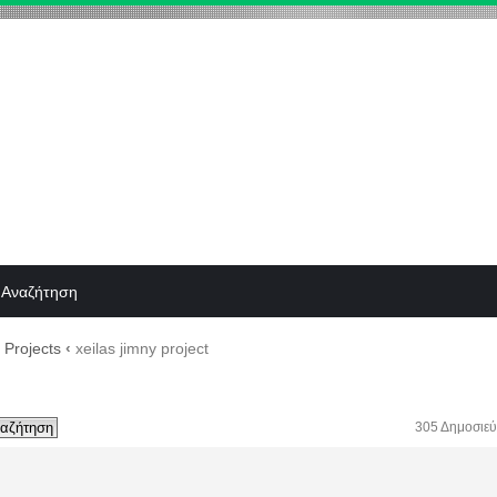
Αναζήτηση
Projects
‹
xeilas jimny project
305 Δημοσιεύ