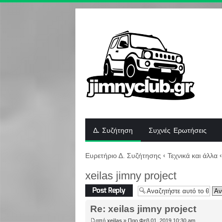
Δ. Συζήτηση
Συχνές Ερωτήσεις
Ευρετήριο Δ. Συζήτησης
‹
Τεχνικά και άλλα
‹
xeilas jimny project
Δημιουργία
απάντησης
Re: xeilas jimny project
από
xeilas
» Παρ Φεβ 01, 2019 10:30 am