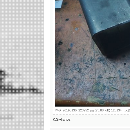
IMG_20190130_223952.jpg (73.88 KiB) 123134 προβ
K.Stylianos