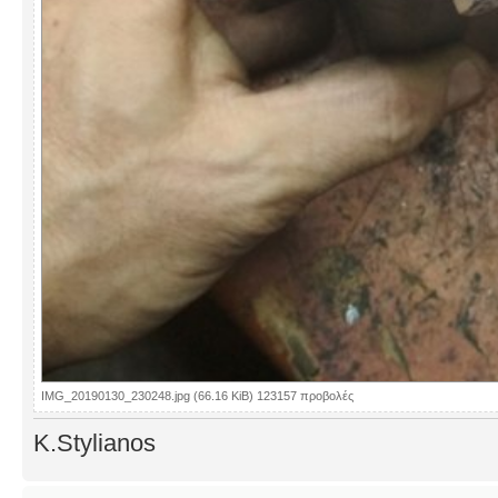
IMG_20190130_230248.jpg (66.16 KiB) 123157 προβολές
K.Stylianos