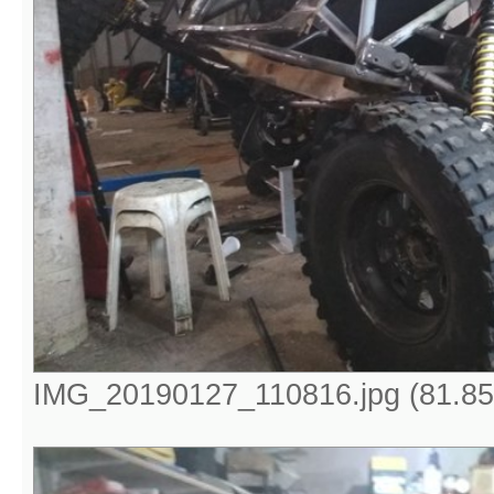
IMG_20190127_110816.jpg (81.85