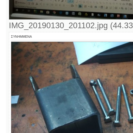
IMG_20190130_201102.jpg (44.33
ΣΥΝΗΜΜΈΝΑ