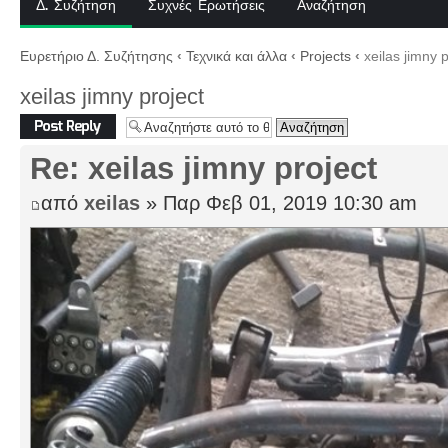
Δ. Συζήτηση
Συχνές Ερωτήσεις
Αναζήτηση
Ευρετήριο Δ. Συζήτησης
‹
Τεχνικά και άλλα
‹
Projects
‹
xeilas jimny p
xeilas jimny project
Δημιουργία
απάντησης
Re: xeilas jimny project
από
xeilas
» Παρ Φεβ 01, 2019 10:30 am