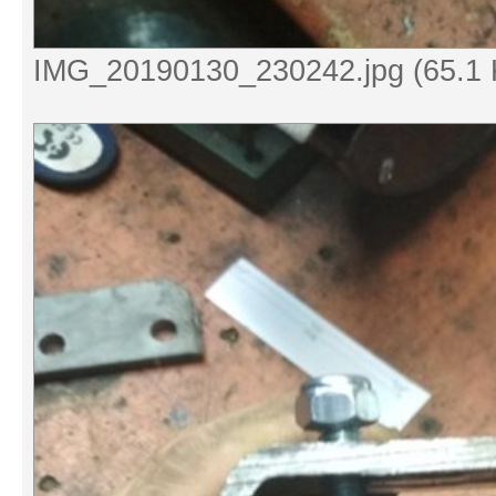
IMG_20190130_230242.jpg (65.1 