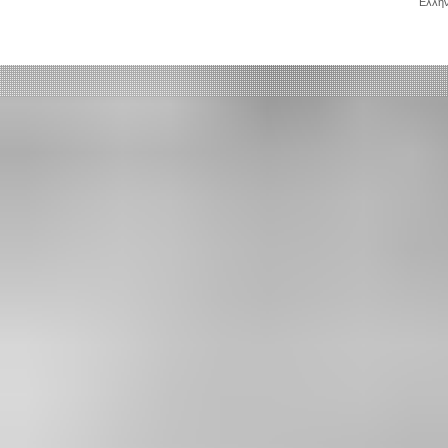
Ελλην