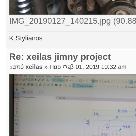
IMG_20190127_140215.jpg (90.88
K.Stylianos
Re: xeilas jimny project
από
xeilas
» Παρ Φεβ 01, 2019 10:32 am