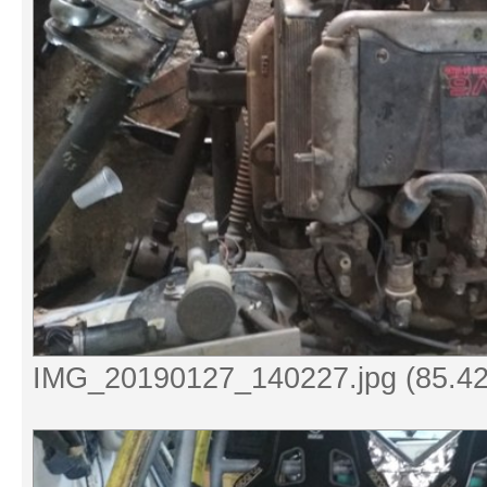
IMG_20190127_140227.jpg (85.42