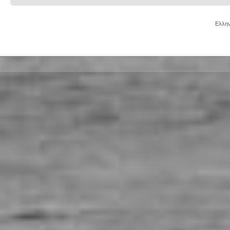
Ελλην