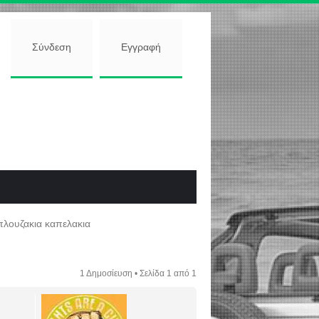
Σύνδεση
Εγγραφή
λουζακια καπελακια
1 Δημοσίευση • Σελίδα
1
από
1