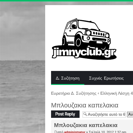
Δ. Συζήτηση
Συχνές Ερωτήσεις
Ευρετήριο Δ. Συζήτησης
‹
Ελληνική Λέσχη 
Μπλουζακια καπελακια
Δημιουργία
απάντησης
Μπλουζακια καπελακια
από
administrator
» Τρί Ιούλ 10, 2012 1:37 pm