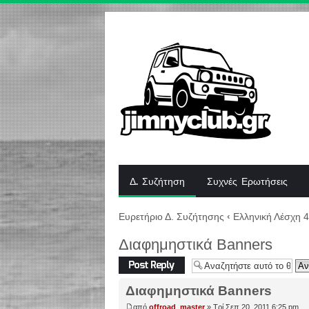
Δ. Συζήτηση
Συχνές Ερωτήσεις
Ευρετήριο Δ. Συζήτησης
‹
Ελληνική Λέσχη 
Διαφημηστικά Banners
Δημιουργία
απάντησης
Διαφημηστικά Banners
από
offroad_master
» Τρί Σεπ 20, 2011 6:25 pm