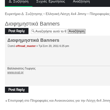
Δ. Συζήτηση
Συχνές Ερωτήσεις
Αναζήτηση
Ευρετήριο Δ. Συζήτησης
‹
Ελληνική Λέσχη 4x4 Jimny
‹
Πληροφορίες 
Διαφημηστικά Banners
Δημιουργία
απάντησης
Διαφημηστικά Banners
από
offroad_master
» Τρί Σεπ 20, 2011 6:25 pm
Βαλλιανατος Γιωργος
www.eval.gr
Δημιουργία
απάντησης
Επιστροφή στο Πληροφορίες και Ανακοινώσεις για την Λέσχη 4x4 Jimn