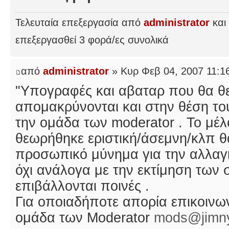
Τελευταία επεξεργασία από
administrator
και 
επεξεργασθεί 3 φορά/ες συνολικά
από
administrator
» Κυρ Φεβ 04, 2007 11:1
"Υπογραφές και αβαταρ που θα θ
απομακρύνονται και στην θέση του
την ομάδα των moderator . Το μέ
θεωρήθηκε εριστική/άσεμνη/κλπ θ
προσωπικό μύνημα για την αλλαγή
όχι ανάλογα με την εκτίμηση των 
επιβάλλονται ποινές .
Για οποιαδήποτε απορία επικοινωνε
ομάδα των Moderator
mods@jimny