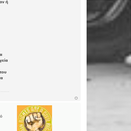
αν ή
ία
γεία
 του
τα
πό