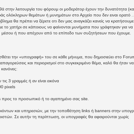
ηθά στην λειτουργία του φόρουμ οι μοδεράτορ έχουν την δυνατότητα (κα
άς ολόκληρων θεμάτων ή μυνημάτων στο Αρχείο που δεν ειναι ορατό .
λημα θα πρέπει να ξέρετε οτι δεν μας αναγκάζει κανείς να κρατήσουμε
με το χατήρι σε κάποιους να φαίνονται μυνήματα που γράφτηκαν για να
υ μέσου ή που απέχουν από το επίπεδο των συζητήσεων που έχουμε.
σθέτει την «υπογραφή» του σε κάθε μήνυμα, που δημοσιεύει στο Foru
παγορεύσεις και περιορισμοί στο συγκεκριμένο θέμα, καλό θα ήταν να
 κανόνες:
τις 3 γραμμές ή αν είναι εικόνα
0 pixels
s προς το προσωπικό ή το αγαπημένο σας site.
ιόντων και υπηρεσιών, με την τοποθέτηση links ή banners στην υπογ
ριστών. Σε αυτήν τη περίπτωση, οι υπογραφές θα αφαιρούνται χωρίς