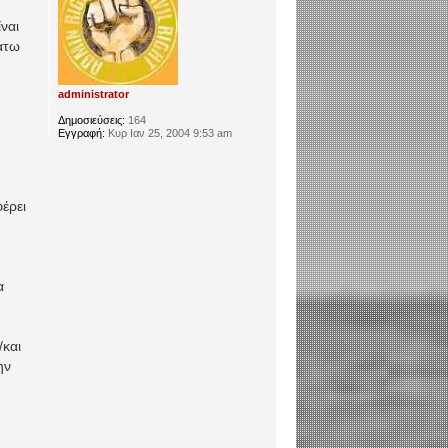
ναι
άτω
administrator
Δημοσιεύσεις:
164
Εγγραφή:
Κυρ Ιαν 25, 2004 9:53 am
φέρει
α
/και
ην