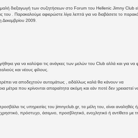
 ομαλή διεξαγωγή των συζητήσεων στο Forum του Hellenic Jimny Club εί
ίας του . Παρακαλούμε αφιερώστε λίγα λεπτά για να διαβάσετε το παρακ
4η Δεκεμβρίου 2009.
γήθηκε για να καλύψει τις ανάγκες των μελών του Club αλλά και για να 
αλιούς και νέους φίλους.
ρέπει να αποδεχτούν αυτομάτως , ειδάλλως καλά θα κάνουν να
α μέτρα που κρίνονται απαραίτητα ακόμη και εάν ποτέ δεν χρειαστεί ν
οσβάλει τις υπηρεσίες του jimnyclub.gr, τα μέλη του, είναι αναληθές ή
αχρηστικό, πρόστυχο, άσεμνο, προσβλητικό, ενοχλητικό ή αντίθετο με τ