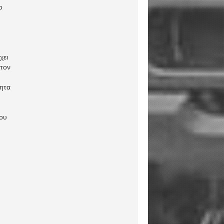
ο
χει
 τον
τητα
του