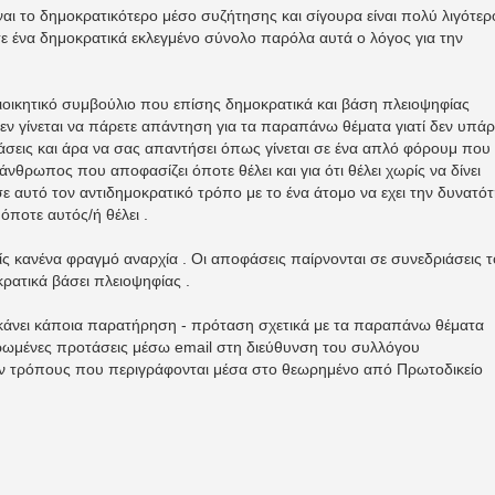
ναι το δημοκρατικότερο μέσο συζήτησης και σίγουρα είναι πολύ λιγότερ
ε ένα δημοκρατικά εκλεγμένο σύνολο παρόλα αυτά ο λόγος για την
Διοικητικό συμβούλιο που επίσης δημοκρατικά και βάση πλειοψηφίας
εν γίνεται να πάρετε απάντηση για τα παραπάνω θέματα γιατί δεν υπάρ
εις και άρα να σας απαντήσει όπως γίνεται σε ένα απλό φόρουμ που
άνθρωπος που αποφασίζει όποτε θέλει και για ότι θέλει χωρίς να δίνει
ε αυτό τον αντιδημοκρατικό τρόπο με το ένα άτομο να εχει την δυνατό
όποτε αυτός/ή θέλει .
ίς κανένα φραγμό αναρχία . Οι αποφάσεις παίρνονται σε συνεδριάσεις 
κρατικά βάσει πλειοψηφίας .
 κάνει κάποια παρατήρηση - πρόταση σχετικά με τα παραπάνω θέματα
ηρωμένες προτάσεις μέσω email στη διεύθυνση του συλλόγου
υν τρόπους που περιγράφονται μέσα στο θεωρημένο από Πρωτοδικείο