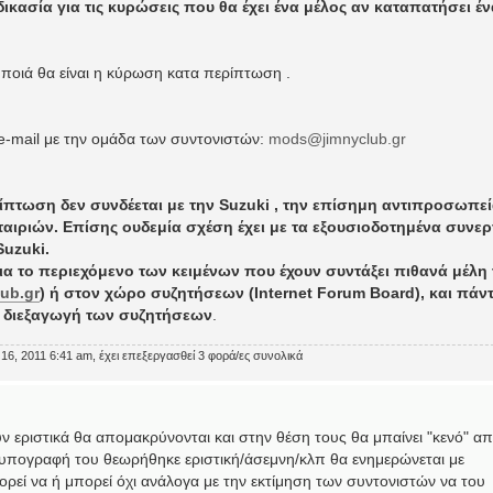
ικασία για τις κυρώσεις που θα έχει ένα μέλος αν καταπατήσει έν
ποιά θα είναι η κύρωση κατα περίπτωση .
 e-mail με την ομάδα των συντονιστών:
mods@jimnyclub.gr
ρίπτωση δεν συνδέεται με την Suzuki , την επίσημη αντιπροσωπε
εταιριών. Επίσης ουδεμία σχέση έχει με τα εξουσιοδοτημένα συνερ
Suzuki.
για το περιεχόμενο των κειμένων που έχουν συντάξει πιθανά μέλη
ub.gr
) ή στον χώρο συζητήσεων (Internet Forum Board), και πάν
ή διεξαγωγή των συζητήσεων
.
 16, 2011 6:41 am, έχει επεξεργασθεί 3 φορά/ες συνολικά
εριστικά θα απομακρύνονται και στην θέση τους θα μπαίνει "κενό" α
 υπογραφή του θεωρήθηκε εριστική/άσεμνη/κλπ θα ενημερώνεται με
ρεί να ή μπορεί όχι ανάλογα με την εκτίμηση των συντονιστών να του