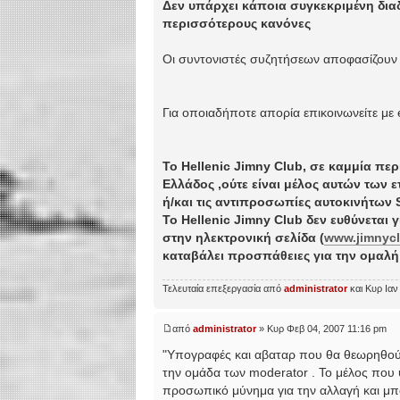
Δεν υπάρχει κάποια συγκεκριμένη διαδ
περισσότερους κανόνες
Οι συντονιστές συζητήσεων αποφασίζουν 
Για οποιαδήποτε απορία επικοινωνείτε με
Το Hellenic Jimny Club, σε καμμία πε
Ελλάδος ,ούτε είναι μέλος αυτών των 
ή/και τις αντιπροσωπίες αυτοκινήτων 
To Hellenic Jimny Club δεν ευθύνεται 
στην ηλεκτρονική σελίδα (
www.jimnycl
καταβάλει προσπάθειες για την ομαλ
Τελευταία επεξεργασία από
administrator
και Κυρ Ιαν
από
administrator
» Κυρ Φεβ 04, 2007 11:16 pm
"Υπογραφές και αβαταρ που θα θεωρηθούν 
την ομάδα των moderator . Το μέλος που
προσωπικό μύνημα για την αλλαγή και μπο