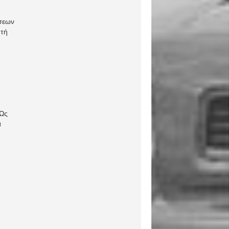
έσεων
υτή
 Ως
α