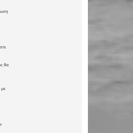
πτωση
ίστε
ας θα
 με
ν