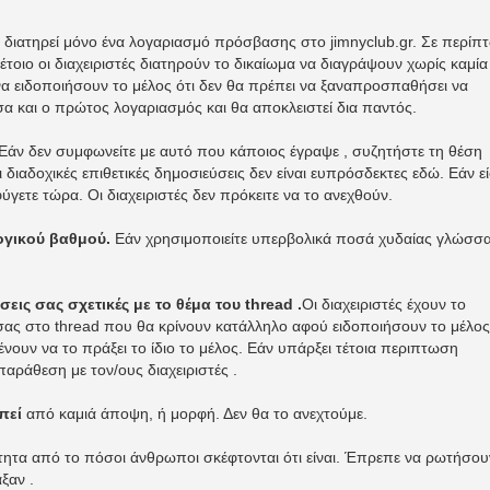
α διατηρεί μόνο ένα λογαριασμό πρόσβασης στο jimnyclub.gr. Σε περί
τέτοιο οι διαχειριστές διατηρούν το δικαίωμα να διαγράψουν χωρίς καμία
α ειδοποιήσουν το μέλος ότι δεν θα πρέπει να ξαναπροσπαθήσει να
σα και ο πρώτος λογαριασμός και θα αποκλειστεί δια παντός.
Εάν δεν συμφωνείτε με αυτό που κάποιος έγραψε , συζητήστε τη θέση
 διαδοχικές επιθετικές δημοσιεύσεις δεν είναι ευπρόσδεκτες εδώ. Εάν ε
φύγετε τώρα. Οι διαχειριστές δεν πρόκειτε να το ανεχθούν.
λογικού βαθμού.
Εάν χρησιμοποιείτε υπερβολικά ποσά χυδαίας γλώσσ
ις σας σχετικές με το θέμα του thread .
Οι διαχειριστές έχουν το
σας στο thread που θα κρίνουν κατάλληλο αφού ειδοποιήσουν το μέλος
ένουν να το πράξει το ίδιο το μέλος. Εάν υπάρξει τέτοια περιπτωση
παράθεση με τον/ους διαχειριστές .
πεί
από καμιά άποψη, ή μορφή. Δεν θα το ανεχτούμε.
τητα από το πόσοι άνθρωποι σκέφτονται ότι είναι. Έπρεπε να ρωτήσου
ξαν .