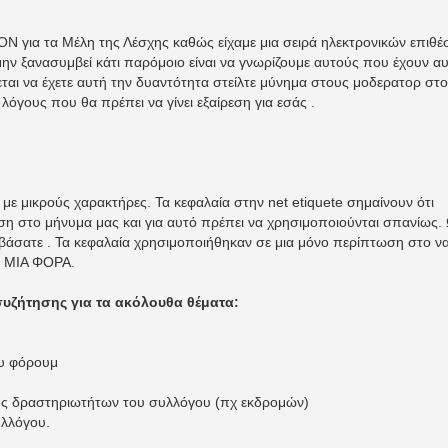
Ν για τα Μέλη της Λέσχης καθώς είχαμε μια σειρά ηλεκτρονικών επιθ
ην ξανασυμβεί κάτι παρόμοιο είναι να γνωρίζουμε αυτούς που έχουν α
ζεται να έχετε αυτή την δυαντότητα στείλτε μύνημα στους μοδερατορ στο
όγους που θα πρέπει να γίνει εξαίρεση για εσάς .
με μικρούς χαρακτήρες. Τα κεφαλαία στην net etiquete σημαίνουν ότι
η στο μήνυμα μας και για αυτό πρέπει να χρησιμοποιούνται σπανίως.
ιαβάσατε . Τα κεφαλαία χρησιμοποιήθηκαν σε μια μόνο περίπτωση στο ν
ε ΜΙΑ ΦΟΡΑ.
συζήτησης για τα ακόλουθα θέματα:
ου φόρουμ
ς δραστηριωτήτων του συλλόγου (πχ εκδρομών)
υλλόγου.