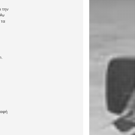
ι την
 Αν
 τα
m.
ραφή