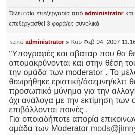
Τελευταία επεξεργασία από
administrator
και 
επεξεργασθεί 3 φορά/ες συνολικά
από
administrator
» Κυρ Φεβ 04, 2007 11:1
"Υπογραφές και αβαταρ που θα θ
απομακρύνονται και στην θέση του
την ομάδα των moderator . Το μέ
θεωρήθηκε εριστική/άσεμνη/κλπ θ
προσωπικό μύνημα για την αλλαγή
όχι ανάλογα με την εκτίμηση των 
επιβάλλονται ποινές .
Για οποιαδήποτε απορία επικοινωνε
ομάδα των Moderator
mods@jimny