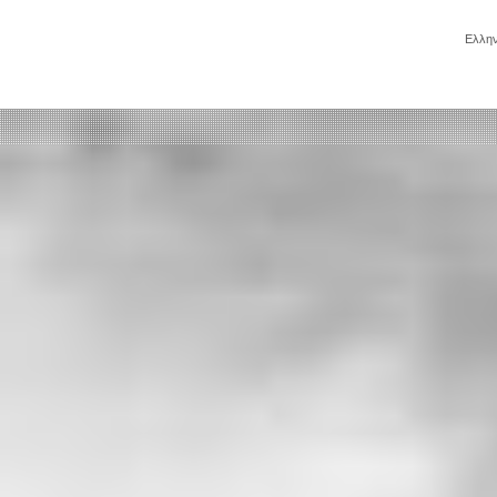
Ελλην