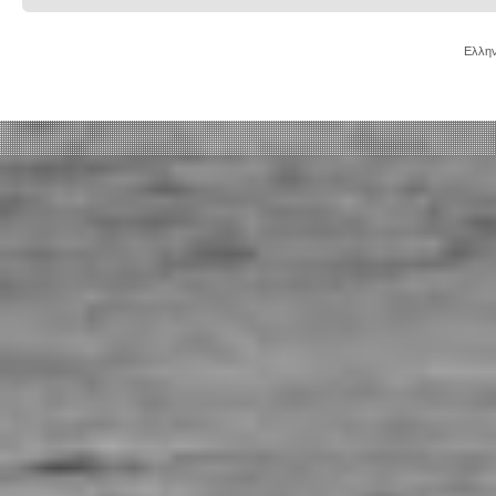
Ελλην