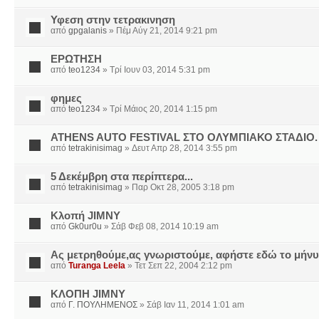
Υφεση στην τετρακινηση
από
gpgalanis
» Πέμ Αύγ 21, 2014 9:21 pm
ΕΡΩΤΗΣΗ
από
teo1234
» Τρί Ιουν 03, 2014 5:31 pm
φημες
από
teo1234
» Τρί Μάιος 20, 2014 1:15 pm
ATHENS AUTO FESTIVAL ΣΤΟ ΟΛΥΜΠΙΑΚΟ ΣΤΑΔΙΟ.
από
tetrakinisimag
» Δευτ Απρ 28, 2014 3:55 pm
5 Δεκέμβρη στα περίπτερα...
από
tetrakinisimag
» Παρ Οκτ 28, 2005 3:18 pm
Κλοπή JIMNY
από
Gk0ur0u
» Σάβ Φεβ 08, 2014 10:19 am
Ας μετρηθούμε,ας γνωριστούμε, αφήστε εδώ το μήν
από
Turanga Leela
» Τετ Σεπ 22, 2004 2:12 pm
ΚΛΟΠΗ JIMNY
από
Γ. ΠΟΥΛΗΜΕΝΟΣ
» Σάβ Ιαν 11, 2014 1:01 am