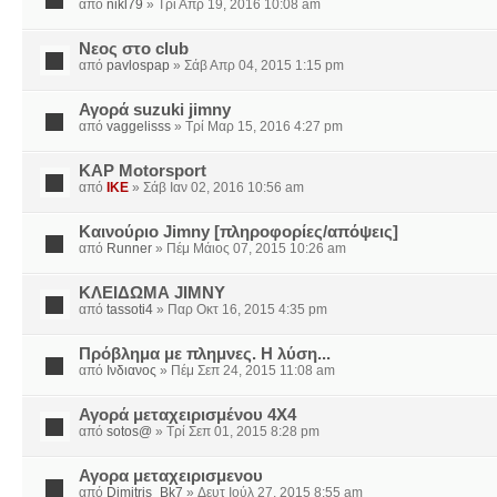
από
nikl79
» Τρί Απρ 19, 2016 10:08 am
Νεος στο club
από
pavlospap
» Σάβ Απρ 04, 2015 1:15 pm
Αγορά suzuki jimny
από
vaggelisss
» Τρί Μαρ 15, 2016 4:27 pm
KAP Motorsport
από
IKE
» Σάβ Ιαν 02, 2016 10:56 am
Καινούριο Jimny [πληροφορίες/απόψεις]
από
Runner
» Πέμ Μάιος 07, 2015 10:26 am
ΚΛΕΙΔΩΜΑ JIMNY
από
tassoti4
» Παρ Οκτ 16, 2015 4:35 pm
Πρόβλημα με πλημνες. Η λύση...
από
Ινδιανος
» Πέμ Σεπ 24, 2015 11:08 am
Αγορά μεταχειρισμένου 4Χ4
από
sotos@
» Τρί Σεπ 01, 2015 8:28 pm
Αγορα μεταχειρισμενου
από
Dimitris_Bk7
» Δευτ Ιούλ 27, 2015 8:55 am