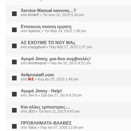
Service Manual κανενας...?
από
KristoF
» Τετ Ιουν 10, 2015 5:34 pm
Επισκευη σκοινη εργατη
από
Αρίστος
» Τρί Μαρ 24, 2015 1:38 pm
ΑΣ ΕΧΟΥΜΕ ΤΟ ΝΟΥ ΜΑς
από
crazyghost
» Παρ Φεβ 27, 2015 1:57 pm
Αγορά Jimny, μια-δυο συμβουλές!
από
leontheprof
» Παρ Ιαν 16, 2015 8:52 pm
4x4prostaff.com
από
IKE
» Κυρ Ιαν 25, 2015 1:49 pm
Αγορά Jimny - Help!
από
Jim-S
» Σάβ Δεκ 27, 2014 8:28 pm
Και αλλες ερπυστριες....
από
JEO
» Τρί Ιουν 11, 2013 9:45 pm
ΠΡΟΒΛΗΜΑΤΑ-ΒΛΑΒΕΣ
από
Talos
» Παρ Ιαν 07, 2005 12:04 am