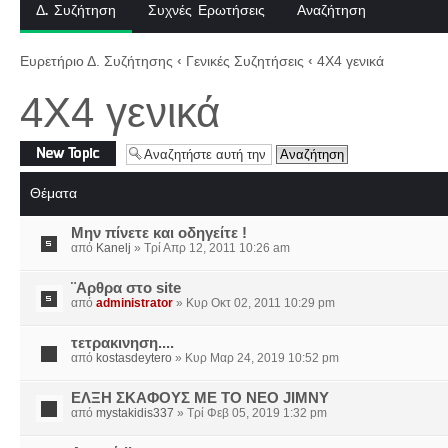
Δ. Συζήτηση
Συχνές Ερωτήσεις
Αναζήτηση
Ευρετήριο Δ. Συζήτησης
‹
Γενικές Συζητήσεις
‹
4X4 γενικά
4X4 γενικά
Δημιουργία νέου
θέματος
Θέματα
Μην πίνετε και οδηγείτε !
από
Kanelj
» Τρί Απρ 12, 2011 10:26 am
¨Αρθρα στο site
από
administrator
» Κυρ Οκτ 02, 2011 10:29 pm
τετρακινηση....
από
kostasdeytero
» Κυρ Μαρ 24, 2019 10:52 pm
ΕΛΞΗ ΣΚΑΦΟΥΣ ΜΕ ΤΟ ΝΕΟ JIMNY
από
mystakidis337
» Τρί Φεβ 05, 2019 1:32 pm