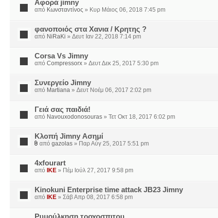
Αφορά jimny
από
Κωνσταντίνος
» Κυρ Μάιος 06, 2018 7:45 pm
φανοποιός στα Χανια / Κρητης ?
από
NiRaKi
» Δευτ Ιαν 22, 2018 7:14 pm
Corsa Vs Jimny
από
Compressorx
» Δευτ Δεκ 25, 2017 5:30 pm
Συνεργείο Jimny
από
Martiana
» Δευτ Νοέμ 06, 2017 2:02 pm
Γειά σας παιδιά!
από
Navouxodonosouras
» Τετ Οκτ 18, 2017 6:02 pm
Κλοπή Jimny Ασημί
από
gazolas
» Παρ Αύγ 25, 2017 5:51 pm
4xfourart
από
IKE
» Πέμ Ιούλ 27, 2017 9:58 pm
Kinokuni Enterprise time attack JB23 Jimny
από
IKE
» Σάβ Απρ 08, 2017 6:58 pm
Ρυμούλκηση τροχοσπιτου