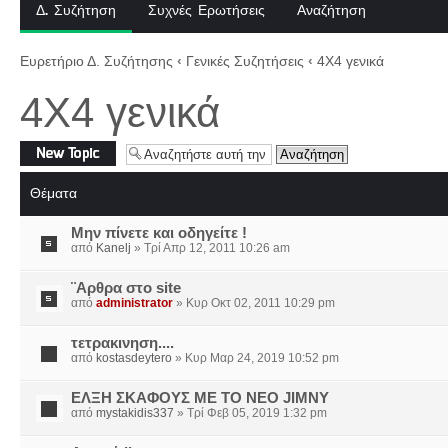
Δ. Συζήτηση
Συχνές Ερωτήσεις
Αναζήτηση
Ευρετήριο Δ. Συζήτησης
‹
Γενικές Συζητήσεις
‹
4X4 γενικά
4X4 γενικά
Δημιουργία νέου
θέματος
Θέματα
Μην πίνετε και οδηγείτε !
από
Kanelj
» Τρί Απρ 12, 2011 10:26 am
¨Αρθρα στο site
από
administrator
» Κυρ Οκτ 02, 2011 10:29 pm
τετρακινηση....
από
kostasdeytero
» Κυρ Μαρ 24, 2019 10:52 pm
ΕΛΞΗ ΣΚΑΦΟΥΣ ΜΕ ΤΟ ΝΕΟ JIMNY
από
mystakidis337
» Τρί Φεβ 05, 2019 1:32 pm