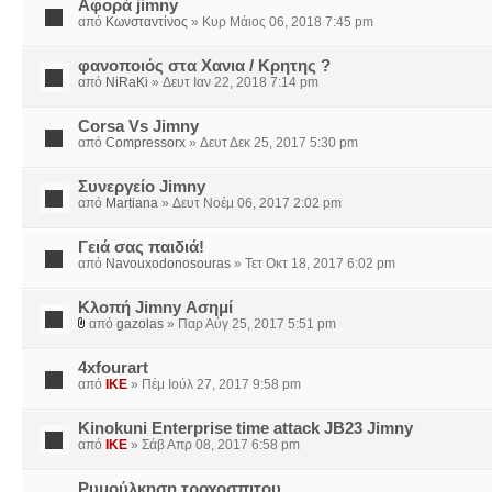
Αφορά jimny
από
Κωνσταντίνος
» Κυρ Μάιος 06, 2018 7:45 pm
φανοποιός στα Χανια / Κρητης ?
από
NiRaKi
» Δευτ Ιαν 22, 2018 7:14 pm
Corsa Vs Jimny
από
Compressorx
» Δευτ Δεκ 25, 2017 5:30 pm
Συνεργείο Jimny
από
Martiana
» Δευτ Νοέμ 06, 2017 2:02 pm
Γειά σας παιδιά!
από
Navouxodonosouras
» Τετ Οκτ 18, 2017 6:02 pm
Κλοπή Jimny Ασημί
από
gazolas
» Παρ Αύγ 25, 2017 5:51 pm
4xfourart
από
IKE
» Πέμ Ιούλ 27, 2017 9:58 pm
Kinokuni Enterprise time attack JB23 Jimny
από
IKE
» Σάβ Απρ 08, 2017 6:58 pm
Ρυμούλκηση τροχοσπιτου