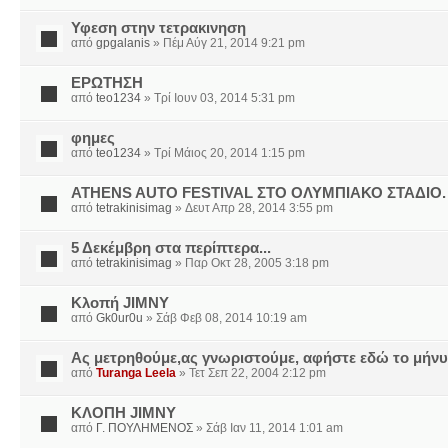
Υφεση στην τετρακινηση
από
gpgalanis
» Πέμ Αύγ 21, 2014 9:21 pm
ΕΡΩΤΗΣΗ
από
teo1234
» Τρί Ιουν 03, 2014 5:31 pm
φημες
από
teo1234
» Τρί Μάιος 20, 2014 1:15 pm
ATHENS AUTO FESTIVAL ΣΤΟ ΟΛΥΜΠΙΑΚΟ ΣΤΑΔΙΟ.
από
tetrakinisimag
» Δευτ Απρ 28, 2014 3:55 pm
5 Δεκέμβρη στα περίπτερα...
από
tetrakinisimag
» Παρ Οκτ 28, 2005 3:18 pm
Κλοπή JIMNY
από
Gk0ur0u
» Σάβ Φεβ 08, 2014 10:19 am
Ας μετρηθούμε,ας γνωριστούμε, αφήστε εδώ το μήν
από
Turanga Leela
» Τετ Σεπ 22, 2004 2:12 pm
ΚΛΟΠΗ JIMNY
από
Γ. ΠΟΥΛΗΜΕΝΟΣ
» Σάβ Ιαν 11, 2014 1:01 am