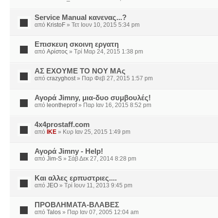
Service Manual κανενας...?
από
KristoF
» Τετ Ιουν 10, 2015 5:34 pm
Επισκευη σκοινη εργατη
από
Αρίστος
» Τρί Μαρ 24, 2015 1:38 pm
ΑΣ ΕΧΟΥΜΕ ΤΟ ΝΟΥ ΜΑς
από
crazyghost
» Παρ Φεβ 27, 2015 1:57 pm
Αγορά Jimny, μια-δυο συμβουλές!
από
leontheprof
» Παρ Ιαν 16, 2015 8:52 pm
4x4prostaff.com
από
IKE
» Κυρ Ιαν 25, 2015 1:49 pm
Αγορά Jimny - Help!
από
Jim-S
» Σάβ Δεκ 27, 2014 8:28 pm
Και αλλες ερπυστριες....
από
JEO
» Τρί Ιουν 11, 2013 9:45 pm
ΠΡΟΒΛΗΜΑΤΑ-ΒΛΑΒΕΣ
από
Talos
» Παρ Ιαν 07, 2005 12:04 am