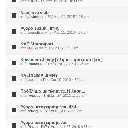
από
nikl79
» Τρί Απρ 19, 2016 10:08 am
Νεος στο club
από
pavlospap
» Σάβ Απρ 04, 2015 1:15 pm
Αγορά suzuki jimny
από
vaggelisss
» Τρί Μαρ 15, 2016 4:27 pm
KAP Motorsport
από
IKE
» Σάβ Ιαν 02, 2016 10:56 am
Καινούριο Jimny [πληροφορίες/απόψεις]
από
Runner
» Πέμ Μάιος 07, 2015 10:26 am
ΚΛΕΙΔΩΜΑ JIMNY
από
tassoti4
» Παρ Οκτ 16, 2015 4:35 pm
Πρόβλημα με πλημνες. Η λύση...
από
Ινδιανος
» Πέμ Σεπ 24, 2015 11:08 am
Αγορά μεταχειρισμένου 4Χ4
από
sotos@
» Τρί Σεπ 01, 2015 8:28 pm
Αγορα μεταχειρισμενου
από
Dimitris_Bk7
» Δευτ Ιούλ 27, 2015 8:55 am