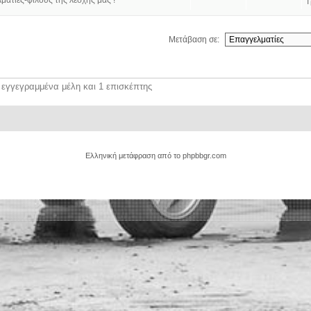
ατίες-φίλους της λέσχης μας !
Τ
Μετάβαση σε:
 εγγεγραμμένα μέλη και 1 επισκέπτης
Ελληνική μετάφραση από το
phpbbgr.com