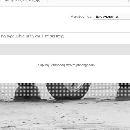
ατίες-φίλους της λέσχης μας !
Τ
Μετάβαση σε:
 εγγεγραμμένα μέλη και 1 επισκέπτης
Ελληνική μετάφραση από το
phpbbgr.com