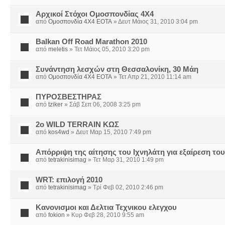
Αρχικοί Στόχοι Ομοσπονδίας 4Χ4
από
Ομοσπονδία 4Χ4 ΕΟΤΑ
» Δευτ Μάιος 31, 2010 3:04 pm
Balkan Off Road Marathon 2010
από
meletis
» Τετ Μάιος 05, 2010 3:20 pm
Συνάντηση λεσχών στη Θεσσαλονίκη, 30 Μάη
από
Ομοσπονδία 4Χ4 ΕΟΤΑ
» Τετ Απρ 21, 2010 11:14 am
ΠΥΡΟΣΒΕΣΤΗΡΑΣ
από
tziker
» Σάβ Σεπ 06, 2008 3:25 pm
2o WILD TERRAIN ΚΩΣ
από
kos4wd
» Δευτ Μαρ 15, 2010 7:49 pm
Απόρριψη της αίτησης του Ιχνηλάτη για εξαίρεση το
από
tetrakinisimag
» Τετ Μαρ 31, 2010 1:49 pm
WRT: επιλογή 2010
από
tetrakinisimag
» Τρί Φεβ 02, 2010 2:46 pm
Κανονισμοι και Δελτια Τεχνικου ελεγχου
από
fokion
» Κυρ Φεβ 28, 2010 9:55 am