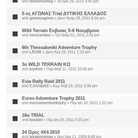
από
tetrakinisimag
» Τετ Δεκ 29, 2010 3:45 pm
5 ος ΑΓΩΝΑΣ Τrial ΔΥΤΙΚΗΣ ΕΛΛΑΔΟΣ
από
giannisagrinio
» Δευτ Νοέμ 28, 2011 8:36 pm
Wild Terrain Ευβοιας 5-6 Νοεμβριου
από
heroicentaur
» Τρί Νοέμ 01, 2011 2:02 pm
6th Thessaloniki Adventure Trophy
από
LRD90
» Δευτ Αύγ 29, 2011 1:33 pm
3ο WILD TERRAIN ΚΩ
από
kos4wd
» Παρ Φεβ 11, 2011 10:40 pm
Evia Rally Raid 2011
από
Σ.ΧΑΛΙΔΙΑΣ
» Κυρ Φεβ 20, 2011 3:38 pm
Evros Adventure Trophy 2011
από
evrosadventuretrophy
» Πέμ Ιαν 20, 2011 1:22 pm
16ο TRIAL
από
kos4wd
» Πέμ Ιαν 20, 2011 9:25 pm
24 Ώρες 4Χ4 2010
από
tetrakinisimag
» Δευτ Δεκ 21, 2009 8:00 pm