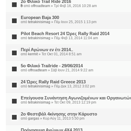
2ο Φιλικό Trail Ride 2016
από
offroadteam
» Τρί Φεβ 16, 2016 10:28 am
European Baja 300
από
tetrakinisimag
» Πέμ Ιουν 25, 2015 1:13 pm
Pilot Beach Resort 24 Ώρες Rally Raid 2014
από
tetrakinisimag
» Πέμ Φεβ 13, 2014 11:04 am
Περί Αγώνων εν έτι 2014..
από
kermit
» Τετ Οκτ 01, 2014 8:51 am
5ο Φιλικό Trailride - 29/06/2014
από
offroadteam
» Σάβ Ιουν 21, 2014 9:22 am
24 Ώρες Rally Raid Greece 2013
από
tetrakinisimag
» Πέμ Δεκ 13, 2012 3:02 pm
Επείγουσα Συνάντηση Αγωνιζομένων και Οργανωτών
από
tetrakinisimag
» Τετ Οκτ 09, 2013 12:19 pm
2o Φεστιβάλ 4κίνησης στην Κάρυστο
από
gargas
» Κυρ Αύγ 11, 2013 5:50 pm
Πρόγραμμα Αγώνων 4Χ4 2013