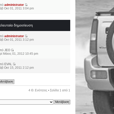
από
administrator
άβ Οκτ 01, 2011 3:04 pm
ελευταία δημοσίευση
από
administrator
άβ Οκτ 01, 2011 3:12 pm
από
JEO
ρί Μάιος 01, 2012 10:45 pm
από
EVAL
άβ Οκτ 15, 2011 2:12 pm
4 Θ. Ενότητες • Σελίδα
1
από
1