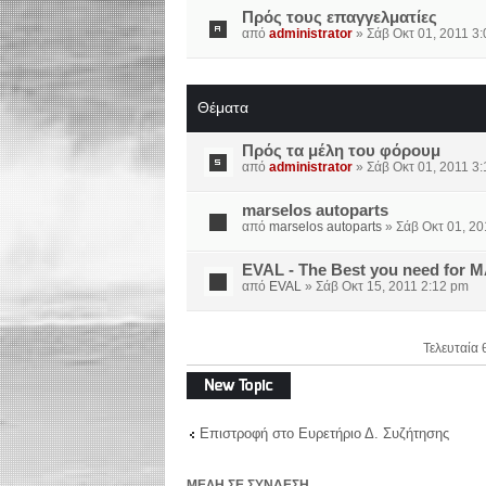
Πρός τους επαγγελματίες
από
administrator
» Σάβ Οκτ 01, 2011 3
Θέματα
Πρός τα μέλη του φόρουμ
από
administrator
» Σάβ Οκτ 01, 2011 3
marselos autoparts
από
marselos autoparts
» Σάβ Οκτ 01, 20
EVAL - The Best you need for 
από
EVAL
» Σάβ Οκτ 15, 2011 2:12 pm
Τελευταία 
Δημιουργία νέου
θέματος
Επιστροφή στο Ευρετήριο Δ. Συζήτησης
ΜΈΛΗ ΣΕ ΣΎΝΔΕΣΗ