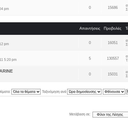
0
15686
:04 pm
Σ
Απαντήσεις
Προβολές
Τ
0
16051
:12 pm
Σ
5
130557
11 5:20 pm
Τ
ΜΑRINE
0
15031
Σ
θέματα:
Ταξινόμηση ανά
Μετάβαση σε: