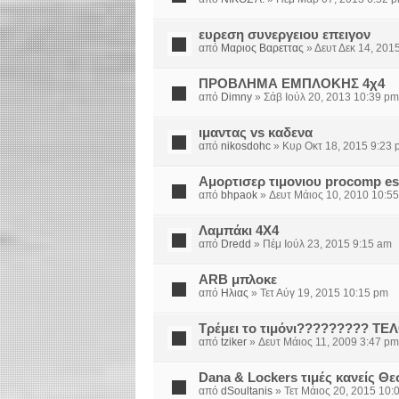
ευρεση συνεργειου επειγον
από
Μαριος Βαρεττας
» Δευτ Δεκ 14, 201
ΠΡΟΒΛΗΜΑ ΕΜΠΛΟΚΗΣ 4χ4
από
Dimny
» Σάβ Ιούλ 20, 2013 10:39 pm
ιμαντας vs καδενα
από
nikosdohc
» Κυρ Οκτ 18, 2015 9:23 
Αμορτισερ τιμονιου procomp e
από
bhpaok
» Δευτ Μάιος 10, 2010 10:5
Λαμπάκι 4Χ4
από
Dredd
» Πέμ Ιούλ 23, 2015 9:15 am
ARB μπλοκε
από
Ηλιας
» Τετ Αύγ 19, 2015 10:15 pm
Τρέμει το τιμόνι????????? ΤΕ
από
tziker
» Δευτ Μάιος 11, 2009 3:47 pm
Dana & Lockers τιμές κανείς Θε
από
dSoultanis
» Τετ Μάιος 20, 2015 10: