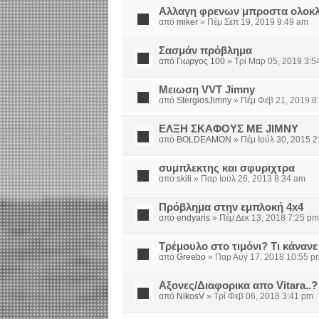
Αλλαγη φρενων μπροστα ολοκ
από
miker
» Πέμ Σεπ 19, 2019 9:49 am
Σασμάν πρόβλημα
από
Γιωργος 100
» Τρί Μαρ 05, 2019 3:5
Μειωση VVT Jimny
από
StergiosJimny
» Πέμ Φεβ 21, 2019 8
ΕΛΞΗ ΣΚΑΦΟΥΣ ΜΕ JIMNY
από
BOLDEAMON
» Πέμ Ιούλ 30, 2015 2
συμπλεκτης και σφυριχτρα
από
skili
» Παρ Ιούλ 26, 2013 8:34 am
Πρόβλημα στην εμπλοκή 4x4
από
endyaris
» Πέμ Δεκ 13, 2018 7:25 pm
Τρέμουλο στο τιμόνι? Τι κάνανε
από
Greebo
» Παρ Αύγ 17, 2018 10:55 p
Αξονες/Διαφορικα απο Vitara..?
από
NikosV
» Τρί Φεβ 06, 2018 3:41 pm