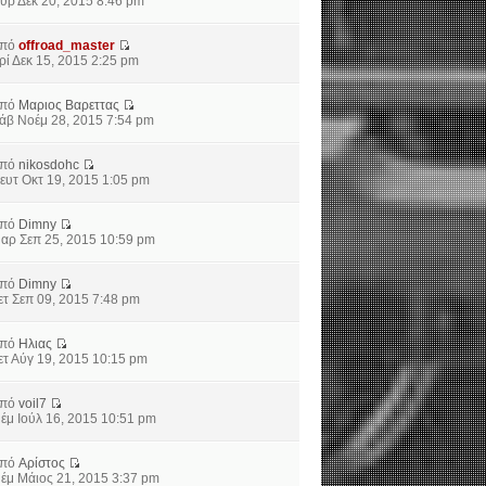
υρ Δεκ 20, 2015 8:46 pm
από
offroad_master
ρί Δεκ 15, 2015 2:25 pm
από
Μαριος Βαρεττας
άβ Νοέμ 28, 2015 7:54 pm
από
nikosdohc
ευτ Οκτ 19, 2015 1:05 pm
από
Dimny
αρ Σεπ 25, 2015 10:59 pm
από
Dimny
ετ Σεπ 09, 2015 7:48 pm
από
Ηλιας
ετ Αύγ 19, 2015 10:15 pm
από
voil7
έμ Ιούλ 16, 2015 10:51 pm
από
Αρίστος
έμ Μάιος 21, 2015 3:37 pm