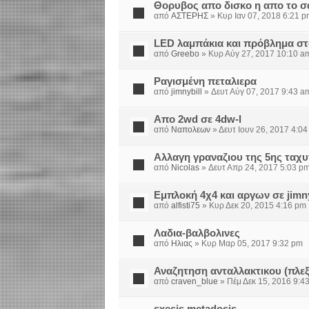
Θορυβος απο δισκο η απο το 
από
ΑΣΤΕΡΗΣ
» Κυρ Ιαν 07, 2018 6:21 
LED λαμπάκια και πρόβλημα σ
από
Greebo
» Κυρ Αύγ 27, 2017 10:10 a
Ραγισμένη πεταλιερα
από
jimnybill
» Δευτ Αύγ 07, 2017 9:43 a
Απο 2wd σε 4dw-l
από
Ναπολεων
» Δευτ Ιουν 26, 2017 4:0
Αλλαγη γραναζιου της 5ης ταχυτ
από
Nicolas
» Δευτ Απρ 24, 2017 5:03 p
Εμπλοκή 4χ4 και αργων σε jimn
από
alfisti75
» Κυρ Δεκ 20, 2015 4:16 pm
Λαδια-βαλβολινες
από
Ηλιας
» Κυρ Μαρ 05, 2017 9:32 pm
Αναζητηση ανταλλακτικου (πλε
από
craven_blue
» Πέμ Δεκ 15, 2016 9:4