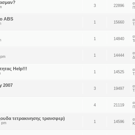
σασμαν?
3
22896
pm
Π
το ABS
1
15660
m
Τ
1
14840
m
Τ
1
14444
4 pm
Δ
ητας Help!!!
1
14525
m
Τ
y 2007
3
19497
Τ
4
21119
Π
ξουδα τετρακινησης τρανσφερ)
1
14596
3 pm
Κ