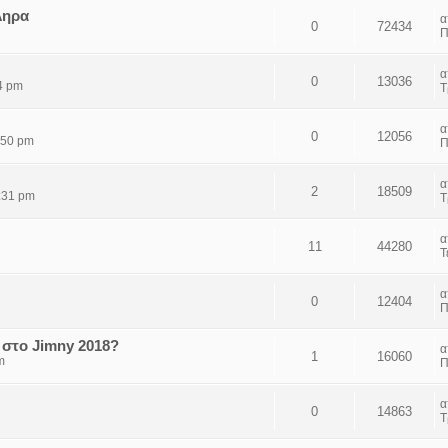
ληρα
0
72434
Π
0
13036
4 pm
Τ
0
12056
:50 pm
Π
2
18509
:31 pm
Τ
11
44280
Τ
0
12404
Π
 στο Jimny 2018?
1
16060
m
Π
0
14863
Τ