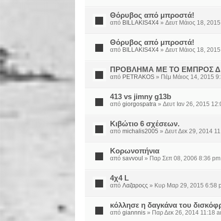
Θόρυβος από μπροστά!
από
BILLAKIS4X4
» Δευτ Μάιος 18, 2015
Θόρυβος από μπροστά!
από
BILLAKIS4X4
» Δευτ Μάιος 18, 2015
ΠΡΟΒΛΗΜΑ ΜΕ ΤΟ ΕΜΠΡΟΣ Δ
από
PETRAKOS
» Πέμ Μάιος 14, 2015 9
413 vs jimny g13b
από
giorgospatra
» Δευτ Ιαν 26, 2015 12
Κιβώτιο 6 σχέσεων.
από
michalis2005
» Δευτ Δεκ 29, 2014 1
Κορωνοπήνια
από
savvoul
» Παρ Σεπ 08, 2006 8:36 pm
4χ4 L
από
Λαζαροςς
» Κυρ Μαρ 29, 2015 6:58 
κόλλησε η δαγκάνα του δισκόφ
από
giannnis
» Παρ Δεκ 26, 2014 11:18 