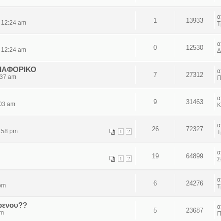
1
13933
 12:24 am
Τ
0
12530
 12:24 am
Δ
ΙΑΦΟΡΙΚΟ
7
27312
:37 am
Π
9
31463
:03 am
Κ
26
72327
1:58 pm
1
2
Τ
19
64899
1
2
Σ
6
24276
pm
Τ
ρενου??
5
23687
am
Π