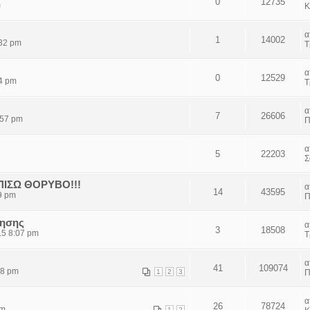
0
12735
m
Κ
1
14002
:32 pm
Τ
0
12529
14 pm
Τ
7
26606
:57 pm
Π
5
22203
Σ
ΙΣΩ ΘΟΡΥΒΟ!!!
14
43595
9 pm
Π
νησης
3
18508
15 8:07 pm
Τ
41
109074
18 pm
1
2
3
Π
26
78724
pm
1
2