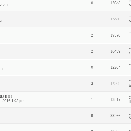
0
13048
15 pm
Δ
1
13480
 pm
Δ
2
19578
Τ
2
16459
Σ
0
12264
pm
Τ
3
17368
Δ
 !!!!!
1
13817
, 2016 1:03 pm
Π
9
33266
m
Κ