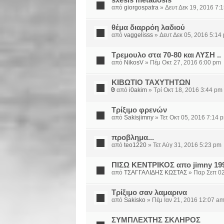
sxesis metadosis
από
giorgospatra
» Δευτ Δεκ 19, 2016 7:
θέμα διαρρόη λαδιού
από
vaggelisss
» Δευτ Δεκ 05, 2016 5:14
Τρεμουλο στα 70-80 και ΛΥΣΗ ..
από
NikosV
» Πέμ Οκτ 27, 2016 6:00 pm
ΚΙΒΩΤΙΟ ΤΑΧΥΤΗΤΩΝ
από
i0akim
» Τρί Οκτ 18, 2016 3:44 pm
Τρίξιμο φρενών
από
Sakisjimny
» Τετ Οκτ 05, 2016 7:14 
προβλημα...
από
teo1220
» Τετ Αύγ 31, 2016 5:23 pm
ΠΙΣΩ ΚΕΝΤΡΙΚΟΣ απο jimny 1998
από
ΤΣΑΓΓΑΛΙΔΗΣ ΚΩΣΤΑΣ
» Παρ Σεπ 02
Τρίξιμο σαν λαμαρινα
από
Sakisko
» Πέμ Ιαν 21, 2016 12:07 a
ΣΥΜΠΛΕΧΤΗΣ ΣΚΛΗΡΟΣ