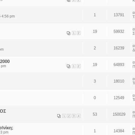
Κ
1
13791
5 4:56 pm
Τ
19
59932
1
2
Σ
2
16239
pm
Δ
s2000
19
64893
5 pm
1
2
Π
3
18010
Τ
0
12549
Τ
ΛΟΣ
53
150029
1
2
3
4
Π
σ/νίκη;
1
14384
03 pm
Π