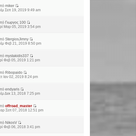
από
miker
έμ Σεπ 19, 2019 9:49 am
από
Γιωργος 100
ρί Μαρ 05, 2019 3:54 pm
από
StergiosJimny
έμ Φεβ 21, 2019 8:50 pm
από
mystakidis337
ρί Φεβ 05, 2019 1:21 pm
από
Ribopaido
ετ Ιαν 02, 2019 8:24 pm
από
endyaris
έμ Δεκ 13, 2018 7:25 pm
από
offroad_master
αρ Σεπ 07, 2018 12:51 pm
από
NikosV
ρί Φεβ 06, 2018 3:41 pm