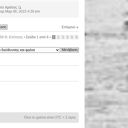
από
Αρίστος
αρ Μαρ 06, 2015 4:30 pm
Επόμενο
58 Θ. Ενότητες •
Σελίδα
1
από
6
•
1
2
3
4
5
6
Όλοι οι χρόνοι είναι UTC + 2 ώρες