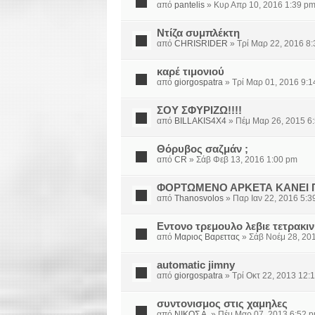
από
pantelis
» Κυρ Απρ 10, 2016 1:39 p
Ντίζα συμπλέκτη
από
CHRISRIDER
» Τρί Μαρ 22, 2016 8
καρέ τιμονιού
από
giorgospatra
» Τρί Μαρ 01, 2016 9:
ΣΟΥ ΣΦΥΡΙΖΩ!!!!
από
BILLAKIS4X4
» Πέμ Μαρ 26, 2015 6
Θόρυβος σαζμάν ;
από
CR
» Σάβ Φεβ 13, 2016 1:00 pm
ΦΟΡΤΩΜΕΝΟ ΑΡΚΕΤΑ ΚΑΝΕΙ Π
από
Thanosvolos
» Παρ Ιαν 22, 2016 5:3
Εντονο τρεμουλο λεβιε τετρακι
από
Μαριος Βαρεττας
» Σάβ Νοέμ 28, 20
automatic jimny
από
giorgospatra
» Τρί Οκτ 22, 2013 12:
συντονισμος στις χαμηλες
από
ΝΙΚΟΣ Α.
» Πέμ Μαρ 07, 2013 6:52 