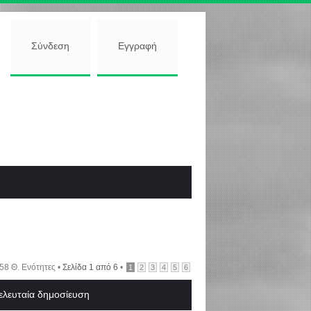
Σύνδεση
Εγγραφή
58 Θ. Ενότητες •
Σελίδα
1
από
6
•
1
2
3
4
5
6
ελευταία δημοσίευση