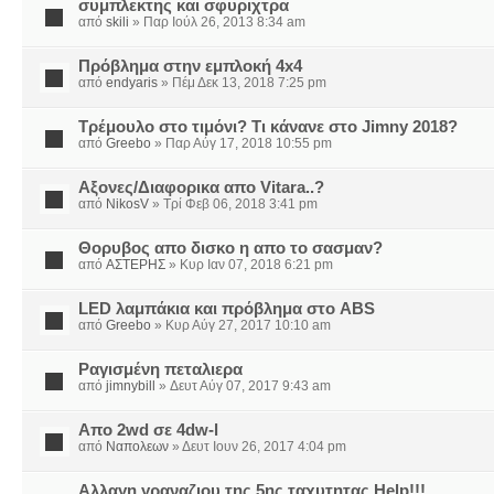
συμπλεκτης και σφυριχτρα
από
skili
» Παρ Ιούλ 26, 2013 8:34 am
Πρόβλημα στην εμπλοκή 4x4
από
endyaris
» Πέμ Δεκ 13, 2018 7:25 pm
Τρέμουλο στο τιμόνι? Τι κάνανε στο Jimny 2018?
από
Greebo
» Παρ Αύγ 17, 2018 10:55 pm
Αξονες/Διαφορικα απο Vitara..?
από
NikosV
» Τρί Φεβ 06, 2018 3:41 pm
Θορυβος απο δισκο η απο το σασμαν?
από
ΑΣΤΕΡΗΣ
» Κυρ Ιαν 07, 2018 6:21 pm
LED λαμπάκια και πρόβλημα στο ABS
από
Greebo
» Κυρ Αύγ 27, 2017 10:10 am
Ραγισμένη πεταλιερα
από
jimnybill
» Δευτ Αύγ 07, 2017 9:43 am
Απο 2wd σε 4dw-l
από
Ναπολεων
» Δευτ Ιουν 26, 2017 4:04 pm
Αλλαγη γραναζιου της 5ης ταχυτητας Help!!!