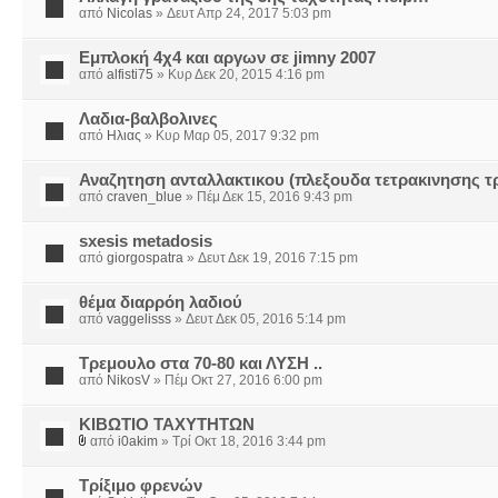
από
Nicolas
» Δευτ Απρ 24, 2017 5:03 pm
Εμπλοκή 4χ4 και αργων σε jimny 2007
από
alfisti75
» Κυρ Δεκ 20, 2015 4:16 pm
Λαδια-βαλβολινες
από
Ηλιας
» Κυρ Μαρ 05, 2017 9:32 pm
Αναζητηση ανταλλακτικου (πλεξουδα τετρακινησης 
από
craven_blue
» Πέμ Δεκ 15, 2016 9:43 pm
sxesis metadosis
από
giorgospatra
» Δευτ Δεκ 19, 2016 7:15 pm
θέμα διαρρόη λαδιού
από
vaggelisss
» Δευτ Δεκ 05, 2016 5:14 pm
Τρεμουλο στα 70-80 και ΛΥΣΗ ..
από
NikosV
» Πέμ Οκτ 27, 2016 6:00 pm
ΚΙΒΩΤΙΟ ΤΑΧΥΤΗΤΩΝ
από
i0akim
» Τρί Οκτ 18, 2016 3:44 pm
Τρίξιμο φρενών