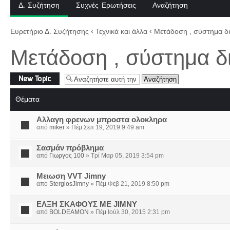
Δ. Συζήτηση
Συχνές Ερωτήσεις
Αναζήτηση
Ευρετήριο Δ. Συζήτησης
‹
Τεχνικά και άλλα
‹
Μετάδοση , σύστημα δι
Μετάδοση , σύστημα δ
Δημιουργία νέου
θέματος
Θέματα
Αλλαγη φρενων μπροστα ολοκληρα
από
miker
» Πέμ Σεπ 19, 2019 9:49 am
Σασμάν πρόβλημα
από
Γιωργος 100
» Τρί Μαρ 05, 2019 3:54 pm
Μειωση VVT Jimny
από
StergiosJimny
» Πέμ Φεβ 21, 2019 8:50 pm
ΕΛΞΗ ΣΚΑΦΟΥΣ ΜΕ JIMNY
από
BOLDEAMON
» Πέμ Ιούλ 30, 2015 2:31 pm