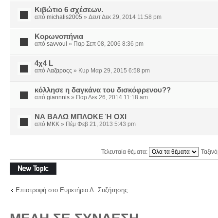
Κιβώτιο 6 σχέσεων.
από
michalis2005
» Δευτ Δεκ 29, 2014 11:58 pm
Κορωνοπήνια
από
savvoul
» Παρ Σεπ 08, 2006 8:36 pm
4χ4 L
από
Λαζαροςς
» Κυρ Μαρ 29, 2015 6:58 pm
κόλλησε η δαγκάνα του δισκόφρενου??
από
giannnis
» Παρ Δεκ 26, 2014 11:18 am
ΝΑ ΒΑΛΩ ΜΠΛΟΚΕ Ή ΟΧΙ
από
MKK
» Πέμ Φεβ 21, 2013 5:43 pm
Τελευταία θέματα:
Ταξιν
Δημιουργία νέου
θέματος
Επιστροφή στο Ευρετήριο Δ. Συζήτησης