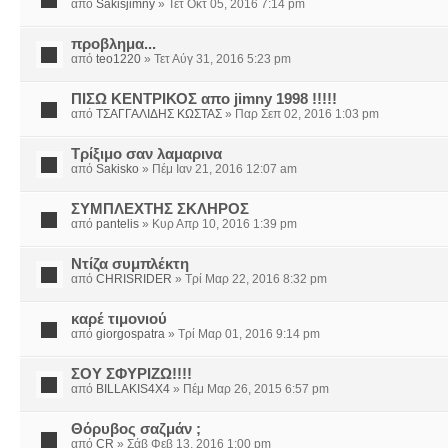
από
Sakisjimny
» Τετ Οκτ 05, 2016 7:14 pm
προβλημα...
από
teo1220
» Τετ Αύγ 31, 2016 5:23 pm
ΠΙΣΩ ΚΕΝΤΡΙΚΟΣ απο jimny 1998 !!!!!
από
ΤΣΑΓΓΑΛΙΔΗΣ ΚΩΣΤΑΣ
» Παρ Σεπ 02, 2016 1:03 pm
Τρίξιμο σαν λαμαρινα
από
Sakisko
» Πέμ Ιαν 21, 2016 12:07 am
ΣΥΜΠΛΕΧΤΗΣ ΣΚΛΗΡΟΣ
από
pantelis
» Κυρ Απρ 10, 2016 1:39 pm
Ντίζα συμπλέκτη
από
CHRISRIDER
» Τρί Μαρ 22, 2016 8:32 pm
καρέ τιμονιού
από
giorgospatra
» Τρί Μαρ 01, 2016 9:14 pm
ΣΟΥ ΣΦΥΡΙΖΩ!!!!
από
BILLAKIS4X4
» Πέμ Μαρ 26, 2015 6:57 pm
Θόρυβος σαζμάν ;
από
CR
» Σάβ Φεβ 13, 2016 1:00 pm