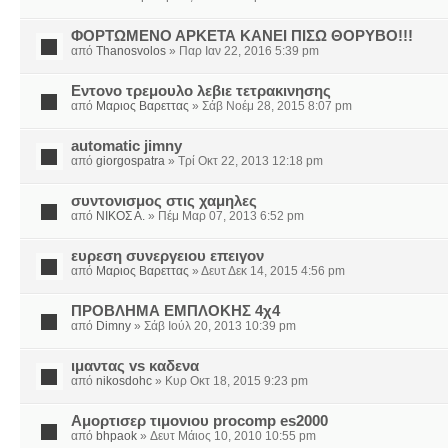
ΦΟΡΤΩΜΕΝΟ ΑΡΚΕΤΑ ΚΑΝΕΙ ΠΙΣΩ ΘΟΡΥΒΟ!!!
από
Thanosvolos
» Παρ Ιαν 22, 2016 5:39 pm
Εντονο τρεμουλο λεβιε τετρακινησης
από
Μαριος Βαρεττας
» Σάβ Νοέμ 28, 2015 8:07 pm
automatic jimny
από
giorgospatra
» Τρί Οκτ 22, 2013 12:18 pm
συντονισμος στις χαμηλες
από
ΝΙΚΟΣ Α.
» Πέμ Μαρ 07, 2013 6:52 pm
ευρεση συνεργειου επειγον
από
Μαριος Βαρεττας
» Δευτ Δεκ 14, 2015 4:56 pm
ΠΡΟΒΛΗΜΑ ΕΜΠΛΟΚΗΣ 4χ4
από
Dimny
» Σάβ Ιούλ 20, 2013 10:39 pm
ιμαντας vs καδενα
από
nikosdohc
» Κυρ Οκτ 18, 2015 9:23 pm
Αμορτισερ τιμονιου procomp es2000
από
bhpaok
» Δευτ Μάιος 10, 2010 10:55 pm