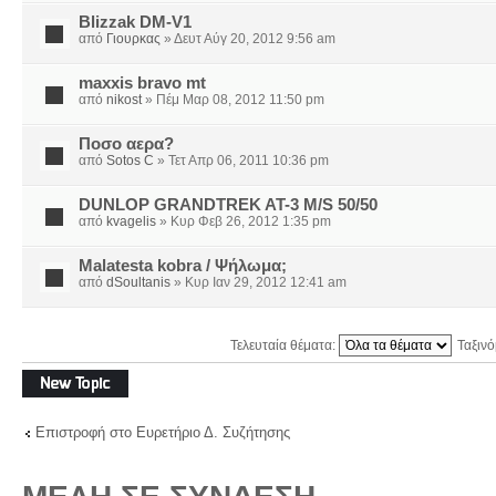
Blizzak DM-V1
από
Γιουρκας
» Δευτ Αύγ 20, 2012 9:56 am
maxxis bravo mt
από
nikost
» Πέμ Μαρ 08, 2012 11:50 pm
Ποσο αερα?
από
Sotos C
» Τετ Απρ 06, 2011 10:36 pm
DUNLOP GRANDTREK AT-3 M/S 50/50
από
kvagelis
» Κυρ Φεβ 26, 2012 1:35 pm
Malatesta kobra / Ψήλωμα;
από
dSoultanis
» Κυρ Ιαν 29, 2012 12:41 am
Τελευταία θέματα:
Ταξιν
Δημιουργία νέου
θέματος
Επιστροφή στο Ευρετήριο Δ. Συζήτησης