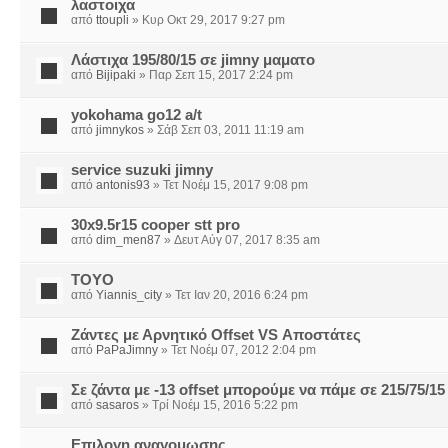
λαστοιχα
από
ttoupli
» Κυρ Οκτ 29, 2017 9:27 pm
Λάστιχα 195/80/15 σε jimny μαματο
από
Bijipaki
» Παρ Σεπ 15, 2017 2:24 pm
yokohama go12 a/t
από
jimnykos
» Σάβ Σεπ 03, 2011 11:19 am
service suzuki jimny
από
antonis93
» Τετ Νοέμ 15, 2017 9:08 pm
30x9.5r15 cooper stt pro
από
dim_men87
» Δευτ Αύγ 07, 2017 8:35 am
TOYO
από
Yiannis_city
» Τετ Ιαν 20, 2016 6:24 pm
Ζάντες με Αρνητικό Οffset VS Αποστάτες
από
PaPaJimny
» Τετ Νοέμ 07, 2012 2:04 pm
Σε ζάντα με -13 offset μπορούμε να πάμε σε 215/75/15
από
sasaros
» Τρί Νοέμ 15, 2016 5:22 pm
Επιλογη αναγομωσης