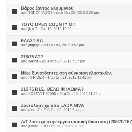
Βάρος ζάντας αλουμινίου
από
ΤΟΠΟΓΡΑΦΟΣ
» Δευτ Οκτ 22, 2012 3:20 pm
TOYO OPEN COUNTY M/T
από
jb
» Τετ Οκτ 10, 2012 10:30 pm
ΕΛΑΣΤΙΚΑ
από
jimpsyr
» Τετ Οκτ 03, 2012 3:52 pm
215/75 AT?
από
kermit
» Δευτ Απρ 04, 2011 7:17 pm
Νέες δυνατότητες στη σύγκριση ελαστικών.
από
ITI RIDER
» Παρ Σεπ 21, 2012 11:42 am
215 75 R15...ΘΕΛΩ ΨΗΛΩΜΑ?
από
KOSTANTIS2008
» Πέμ Σεπ 20, 2012 11:52 am
Ζαντολαστιχα απο LADA NIVA
από
pierre7
» Σάβ Σεπ 08, 2012 5:44 pm
A/T λάστιχα στην εργοστασιακή διάσταση (205/70/15)
από
jumaru
» Τετ Σεπ 05, 2012 6:37 pm