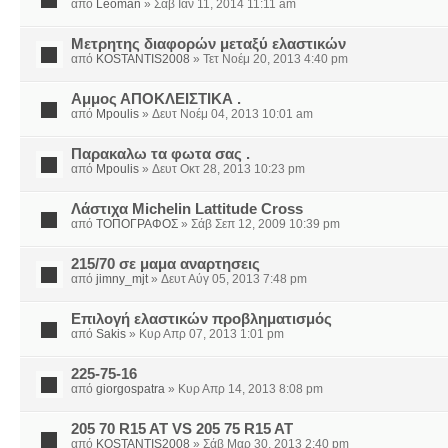
από
Leoman
» Σάβ Ιαν 11, 2014 11:11 am
Μετρητης διαφορών μεταξύ ελαστικών
από
KOSTANTIS2008
» Τετ Νοέμ 20, 2013 4:40 pm
Αμμος ΑΠΟΚΛΕΙΣΤΙΚΑ .
από
Mpoulis
» Δευτ Νοέμ 04, 2013 10:01 am
Παρακαλω τα φωτα σας .
από
Mpoulis
» Δευτ Οκτ 28, 2013 10:23 pm
Λάστιχα Michelin Lattitude Cross
από
ΤΟΠΟΓΡΑΦΟΣ
» Σάβ Σεπ 12, 2009 10:39 pm
215/70 σε μαμα αναρτησεις
από
jimny_mjt
» Δευτ Αύγ 05, 2013 7:48 pm
Επιλογή ελαστικών προβληματισμός
από
Sakis
» Κυρ Απρ 07, 2013 1:01 pm
225-75-16
από
giorgospatra
» Κυρ Απρ 14, 2013 8:08 pm
205 70 R15 AT VS 205 75 R15 AT
από
KOSTANTIS2008
» Σάβ Μαρ 30, 2013 2:40 pm