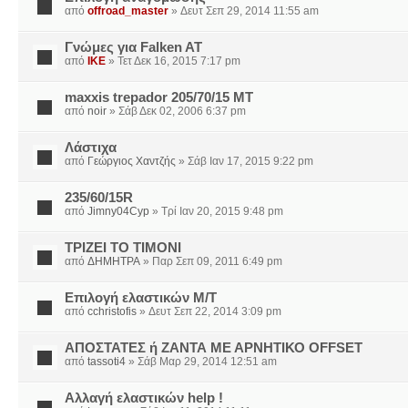
από
offroad_master
» Δευτ Σεπ 29, 2014 11:55 am
Γνώμες για Falken AT
από
IKE
» Τετ Δεκ 16, 2015 7:17 pm
maxxis trepador 205/70/15 ΜΤ
από
noir
» Σάβ Δεκ 02, 2006 6:37 pm
Λάστιχα
από
Γεώργιος Χαντζής
» Σάβ Ιαν 17, 2015 9:22 pm
235/60/15R
από
Jimny04Cyp
» Τρί Ιαν 20, 2015 9:48 pm
ΤΡΙΖΕΙ ΤΟ ΤΙΜΟΝΙ
από
ΔΗΜΗΤΡΑ
» Παρ Σεπ 09, 2011 6:49 pm
Επιλογή ελαστικών Μ/Τ
από
cchristofis
» Δευτ Σεπ 22, 2014 3:09 pm
ΑΠΟΣΤΑΤΕΣ ή ΖΑΝΤΑ ΜΕ ΑΡΝΗΤΙΚΟ OFFSET
από
tassoti4
» Σάβ Μαρ 29, 2014 12:51 am
Αλλαγή ελαστικών help !