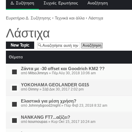
Δ. Συζήτηση
Συχνές Ερωτήσεις
Αναζήτηση
Ευρετήριο Δ. Συζήτησης
‹
Τεχνικά και άλλα
‹
Λάστιχα
Λάστιχα
Δημιουργία νέου
θέματος
Θέματα
Zάντα με -30 offset και Goodrich KM2 ??
από
MitsoJimnys
» Πέμ Αύγ 30, 2018 10:06 am
YOKOHAMA GEOLANDER G015
από
Dimny
» Σάβ Δεκ 30, 2017 2:02 pm
Ελαστικά για μέση χρήση?
από
Johnnybgood2night
» Παρ Φεβ 23, 2018 8:32 am
NANKANG FT7...αξίζει?
από
kournoupas
» Κυρ Οκτ 15, 2017 10:24 am