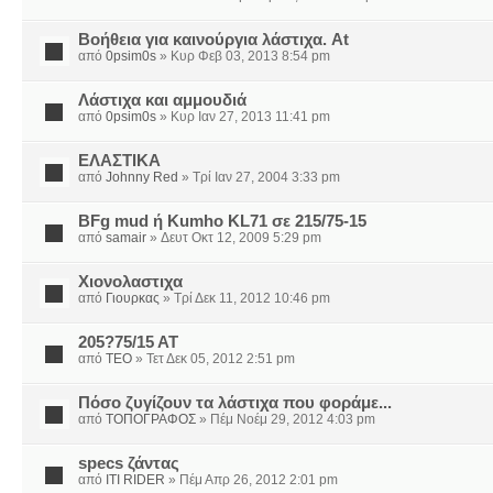
Βοήθεια για καινούργια λάστιχα. At
από
0psim0s
» Κυρ Φεβ 03, 2013 8:54 pm
Λάστιχα και αμμουδιά
από
0psim0s
» Κυρ Ιαν 27, 2013 11:41 pm
EΛΑΣΤΙΚΑ
από
Johnny Red
» Τρί Ιαν 27, 2004 3:33 pm
BFg mud ή Kumho KL71 σε 215/75-15
από
samair
» Δευτ Οκτ 12, 2009 5:29 pm
Χιονολαστιχα
από
Γιουρκας
» Τρί Δεκ 11, 2012 10:46 pm
205?75/15 AT
από
TEO
» Τετ Δεκ 05, 2012 2:51 pm
Πόσο ζυγίζουν τα λάστιχα που φοράμε...
από
ΤΟΠΟΓΡΑΦΟΣ
» Πέμ Νοέμ 29, 2012 4:03 pm
specs ζάντας
από
ITI RIDER
» Πέμ Απρ 26, 2012 2:01 pm