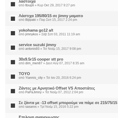
λαστοιχα
από
ttoupli
» Κυρ Οκτ 29, 2017 9:27 pm
Λάστιχα 195/80/15 σε jimny μαματο
από
Bijipaki
» Παρ Σεπ 15, 2017 2:24 pm
yokohama go12 a/t
από
jimnykos
» Σάβ Σεπ 03, 2011 11:19 am
service suzuki jimny
από
antonis93
» Τετ Νοέμ 15, 2017 9:08 pm
30x9.5r15 cooper stt pro
από
dim_men87
» Δευτ Αύγ 07, 2017 8:35 am
TOYO
από
Yiannis_city
» Τετ Ιαν 20, 2016 6:24 pm
Ζάντες με Αρνητικό Οffset VS Αποστάτες
από
PaPaJimny
» Τετ Νοέμ 07, 2012 2:04 pm
Σε ζάντα με -13 offset μπορούμε να πάμε σε 215/75/15
από
sasaros
» Τρί Νοέμ 15, 2016 5:22 pm
Επιλογη αναγομωσης