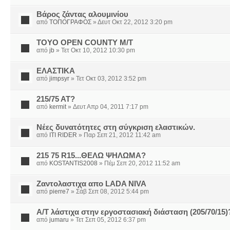
Βάρος ζάντας αλουμινίου
από
ΤΟΠΟΓΡΑΦΟΣ
» Δευτ Οκτ 22, 2012 3:20 pm
TOYO OPEN COUNTY M/T
από
jb
» Τετ Οκτ 10, 2012 10:30 pm
ΕΛΑΣΤΙΚΑ
από
jimpsyr
» Τετ Οκτ 03, 2012 3:52 pm
215/75 AT?
από
kermit
» Δευτ Απρ 04, 2011 7:17 pm
Νέες δυνατότητες στη σύγκριση ελαστικών.
από
ITI RIDER
» Παρ Σεπ 21, 2012 11:42 am
215 75 R15...ΘΕΛΩ ΨΗΛΩΜΑ?
από
KOSTANTIS2008
» Πέμ Σεπ 20, 2012 11:52 am
Ζαντολαστιχα απο LADA NIVA
από
pierre7
» Σάβ Σεπ 08, 2012 5:44 pm
A/T λάστιχα στην εργοστασιακή διάσταση (205/70/15)
από
jumaru
» Τετ Σεπ 05, 2012 6:37 pm