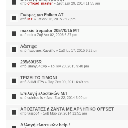
από
offroad_master
» Δευτ Σεπ 29, 2014 11:55 am
Γνώμες για Falken AT
από
IKE
» Τετ Δεκ 16, 2015 7:17 pm
maxxis trepador 205/70/15 ΜΤ
από
noir
» Σάβ Δεκ 02, 2006 6:37 pm
Λάστιχα
από
Γεώργιος Χαντζής
» Σάβ Ιαν 17, 2015 9:22 pm
235/60/15R
από
Jimny04Cyp
» Τρί Ιαν 20, 2015 9:48 pm
ΤΡΙΖΕΙ ΤΟ ΤΙΜΟΝΙ
από
ΔΗΜΗΤΡΑ
» Παρ Σεπ 09, 2011 6:49 pm
Επιλογή ελαστικών Μ/Τ
από
cchristofis
» Δευτ Σεπ 22, 2014 3:09 pm
ΑΠΟΣΤΑΤΕΣ ή ΖΑΝΤΑ ΜΕ ΑΡΝΗΤΙΚΟ OFFSET
από
tassoti4
» Σάβ Μαρ 29, 2014 12:51 am
Αλλαγή ελαστικών help !