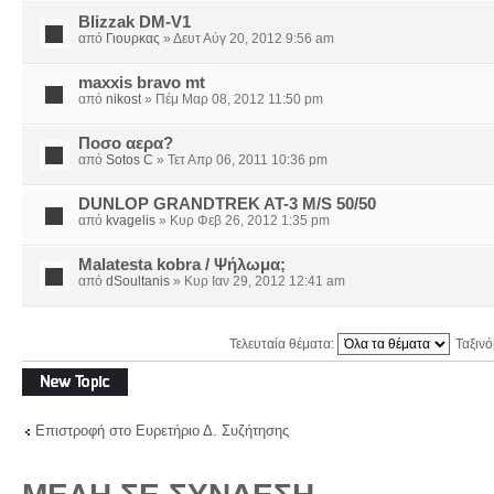
Blizzak DM-V1
από
Γιουρκας
» Δευτ Αύγ 20, 2012 9:56 am
maxxis bravo mt
από
nikost
» Πέμ Μαρ 08, 2012 11:50 pm
Ποσο αερα?
από
Sotos C
» Τετ Απρ 06, 2011 10:36 pm
DUNLOP GRANDTREK AT-3 M/S 50/50
από
kvagelis
» Κυρ Φεβ 26, 2012 1:35 pm
Malatesta kobra / Ψήλωμα;
από
dSoultanis
» Κυρ Ιαν 29, 2012 12:41 am
Τελευταία θέματα:
Ταξιν
Δημιουργία νέου
θέματος
Επιστροφή στο Ευρετήριο Δ. Συζήτησης