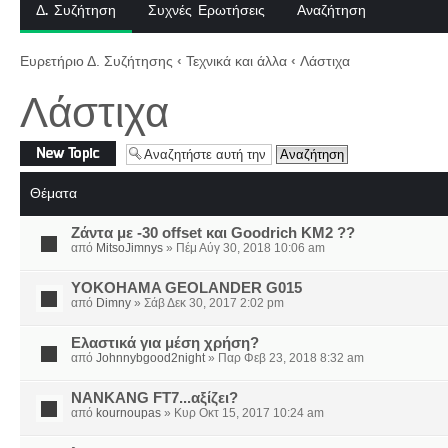
Δ. Συζήτηση
Συχνές Ερωτήσεις
Αναζήτηση
Ευρετήριο Δ. Συζήτησης
‹
Τεχνικά και άλλα
‹
Λάστιχα
Λάστιχα
Δημιουργία νέου
θέματος
Θέματα
Zάντα με -30 offset και Goodrich KM2 ??
από
MitsoJimnys
» Πέμ Αύγ 30, 2018 10:06 am
YOKOHAMA GEOLANDER G015
από
Dimny
» Σάβ Δεκ 30, 2017 2:02 pm
Ελαστικά για μέση χρήση?
από
Johnnybgood2night
» Παρ Φεβ 23, 2018 8:32 am
NANKANG FT7...αξίζει?
από
kournoupas
» Κυρ Οκτ 15, 2017 10:24 am