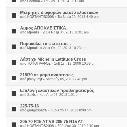
από
Leoman
» Σάβ Ιαν 11, 2014 11:11 am
Μετρητης διαφορών μεταξύ ελαστικών
από
KOSTANTIS2008
» Τετ Νοέμ 20, 2013 4:40 pm
Αμμος ΑΠΟΚΛΕΙΣΤΙΚΑ .
από
Mpoulis
» Δευτ Νοέμ 04, 2013 10:01 am
Παρακαλω τα φωτα σας .
από
Mpoulis
» Δευτ Οκτ 28, 2013 10:23 pm
Λάστιχα Michelin Lattitude Cross
από
ΤΟΠΟΓΡΑΦΟΣ
» Σάβ Σεπ 12, 2009 10:39 pm
215/70 σε μαμα αναρτησεις
από
jimny_mjt
» Δευτ Αύγ 05, 2013 7:48 pm
Επιλογή ελαστικών προβληματισμός
από
Sakis
» Κυρ Απρ 07, 2013 1:01 pm
225-75-16
από
giorgospatra
» Κυρ Απρ 14, 2013 8:08 pm
205 70 R15 AT VS 205 75 R15 AT
από
KOSTANTIS2008
» Σάβ Μαρ 30, 2013 2:40 pm