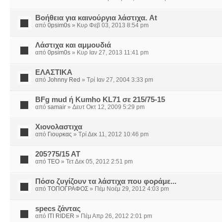
Βοήθεια για καινούργια λάστιχα. At
από
0psim0s
» Κυρ Φεβ 03, 2013 8:54 pm
Λάστιχα και αμμουδιά
από
0psim0s
» Κυρ Ιαν 27, 2013 11:41 pm
EΛΑΣΤΙΚΑ
από
Johnny Red
» Τρί Ιαν 27, 2004 3:33 pm
BFg mud ή Kumho KL71 σε 215/75-15
από
samair
» Δευτ Οκτ 12, 2009 5:29 pm
Χιονολαστιχα
από
Γιουρκας
» Τρί Δεκ 11, 2012 10:46 pm
205?75/15 AT
από
TEO
» Τετ Δεκ 05, 2012 2:51 pm
Πόσο ζυγίζουν τα λάστιχα που φοράμε...
από
ΤΟΠΟΓΡΑΦΟΣ
» Πέμ Νοέμ 29, 2012 4:03 pm
specs ζάντας
από
ITI RIDER
» Πέμ Απρ 26, 2012 2:01 pm