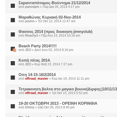
Σαρανταπόταμος-Βούντημα 21/12/2014
από
panoslpm
» Παρ Δεκ 05, 2014 4:17 pm
Μαραθώνας Κυριακή 02-Νοε-2014
από
pavlos
» Τετ Οκτ 22, 2014 12:47 am
Θασσος 2014 (προς διοικηση jimnyclub)
από
Reachy3
» Πέμ Αύγ 14, 2014 10:18 am
Beach Party 2014!!!!!
από
JEO
» Δευτ Ιουν 02, 2014 8:16 pm
Κοπή πίτας 2014.
από
JEO
» Κυρ Φεβ 23, 2014 7:27 pm
Οιτη 14-15-16/2/2014
από
offroad_master
» Κυρ Ιαν 19, 2014 11:11 pm
Τετρακινητη βολτα στο μαγικο βουνο(Διρφης)10/11/1
από
offroad_master
» Τρί Οκτ 15, 2013 5:52 pm
19-20 ΟΚΤΩΒΡΗ 2013 - ΟΡΕΙΝΗ ΚΟΡΙΝΘΙΑ
από
Dimny
» Σάβ Οκτ 05, 2013 8:45 pm