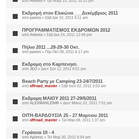
από
Antonis
» Τρί Νοέμ 15, 2011 10:22 pm
Εκδρομή στον Ελικώνα ___Δεκέμβριος 2011
από
pavlos
» Σάβ Δεκ 10, 2011 9:11 am
ΠΡΟΓΡΑΜΜΑΤΙΣΜΟΣ ΕΚΔΡΟΜΩΝ 2012
από
Antonis
» Σάβ Δεκ 24, 2011 12:48 pm
Πήλιο 2011 ...28-29-30 Οκτ.
από
pavlos
» Πέμ Οκτ 06, 2011 6:17 pm
Εκδρομη στο Καρπενησι.
από
JEO
» Δευτ Σεπ 12, 2011 9:01 pm
Beach Party με Camping 23-24/7/2011
από
offroad_master
» Σάβ Ιούλ 02, 2011 3:03 am
Εκδρομη ΜΑΙΟΥ 2011 27-29/5/2011
από
ALEXMANLENIR
» Δευτ Μάιος 02, 2011 7:01 pm
ΟΙΤΗ-ΒΑΡΔΟΥΣΙΑ 25 - 27 Μαρτιου 2011
από
offroad_master
» Τρί Μαρ 08, 2011 1:37 pm
Γεράνεια 10 - 4
από
Αρίστος
» Τετ Μαρ 30, 2011 6:54 pm