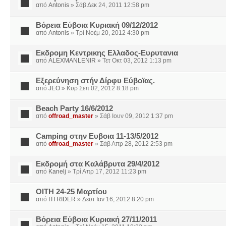
από
Antonis
» Σάβ Δεκ 24, 2011 12:58 pm
Βόρεια Εύβοια Κυριακή 09/12/2012
από
Antonis
» Τρί Νοέμ 20, 2012 4:30 pm
Εκδρομη Κεντρικης Ελλαδος-Ευρυτανια
από
ALEXMANLENIR
» Τετ Οκτ 03, 2012 1:13 pm
Εξερεύνηση στήν Δίρφυ Εύβοϊας.
από
JEO
» Κυρ Σεπ 02, 2012 8:18 pm
Beach Party 16/6/2012
από
offroad_master
» Σάβ Ιουν 09, 2012 1:37 pm
Camping στην Ευβοια 11-13/5/2012
από
offroad_master
» Σάβ Απρ 28, 2012 2:53 pm
Eκδρομή στα Καλάβρυτα 29/4/2012
από
Kanelj
» Τρί Απρ 17, 2012 11:23 pm
OITH 24-25 Mαρτίου
από
ITI RIDER
» Δευτ Ιαν 16, 2012 8:20 pm
Βόρεια Εύβοια Κυριακή 27/11/2011