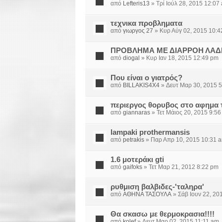
από
Lefteris13
» Τρί Ιούλ 28, 2015 12:07
τεχνικα προβληματα
από
γιωργος 27
» Κυρ Αύγ 02, 2015 10:4
ΠΡΟΒΛΗΜΑ ΜΕ ΔΙΑΡΡΟΗ ΛΑΔ
από
diogal
» Κυρ Ιαν 18, 2015 12:49 pm
Που είναι ο γιατρός?
από
BILLAKIS4X4
» Δευτ Μαρ 30, 2015 
περιεργος θορυβος στο αφημα τ
από
giannaras
» Τετ Μάιος 20, 2015 9:5
lampaki prothermansis
από
petrakis
» Παρ Απρ 10, 2015 10:31 
1.6 μοτεράκι gti
από
gaifoks
» Τετ Μαρ 21, 2012 8:22 pm
ρυθμιση βαλβιδες-'ταληρα'
από
ΑΘΗΝΑ ΤΑΣΟΥΛΑ
» Σάβ Ιουν 22, 20
Θα σκασω με θερμοκρασια!!!!
από
kolef
» Δευτ Μαρ 02, 2015 11:11 am