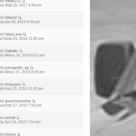
από
metal222
υρ Φεβ 19, 2017 4:30 pm
από
NikosV
έμ Δεκ 29, 2016 8:09 pm
από
Νίκος κων
ρί Νοέμ 01, 2016 11:06 am
από
Sakisko
έμ Μάιος 26, 2016 6:01 pm
από
panagiotis_ag
άβ Μάιος 21, 2016 8:58 pm
από
birigogos
άβ Απρ 23, 2016 12:35 pm
από
giannisswadow
υρ Απρ 17, 2016 7:55 pm
από
kermit
έμ Σεπ 10, 2015 7:54 am
από
Dimny