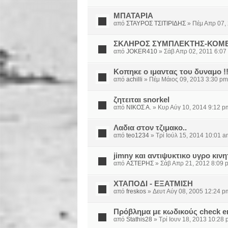
ΜΠΑΤΑΡΙΑ
από
ΣΤΑΥΡΟΣ ΤΣΙΤΙΡΙΔΗΣ
» Πέμ Απρ 07,
ΣΚΛΗΡΟΣ ΣΥΜΠΛΕΚΤΗΣ-ΚΟΜ
από
JOKER410
» Σάβ Απρ 02, 2011 6:07
Κοπηκε ο ιμαντας του δυναμο !
από
achilli
» Πέμ Μάιος 09, 2013 3:30 pm
ζητειται snorkel
από
ΝΙΚΟΣ Α.
» Κυρ Αύγ 10, 2014 9:12 p
Λαδια στον τζιμακο..
από
teo1234
» Τρί Ιούλ 15, 2014 10:01 
jimny και αντιψυκτικο υγρο κιν
από
ΑΣΤΕΡΗΣ
» Σάβ Απρ 21, 2012 8:09 
ΧΤΑΠΟΔΙ - ΕΞΑΤΜΙΣΗ
από
freskos
» Δευτ Αύγ 08, 2005 12:24 p
Πρόβλημα με κωδικούς check e
από
Stathis28
» Τρί Ιουν 18, 2013 10:28