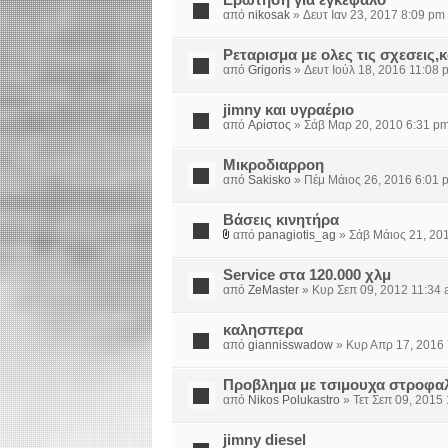
Ερώτηση για εγκέφαλο
από
nikosak
» Δευτ Ιαν 23, 2017 8:09 pm
Ρεταρισμα με ολες τις σχεσεις,
από
Grigoris
» Δευτ Ιούλ 18, 2016 11:08 
jimny και υγραέριο
από
Αρίστος
» Σάβ Μαρ 20, 2010 6:31 p
Μικροδιαρροη
από
Sakisko
» Πέμ Μάιος 26, 2016 6:01 
Βάσεις κινητήρα
από
panagiotis_ag
» Σάβ Μάιος 21, 20
Service στα 120.000 χλμ
από
ZeMaster
» Κυρ Σεπ 09, 2012 11:34
καλησπερα
από
giannisswadow
» Κυρ Απρ 17, 2016
Προβλημα με τσιμουχα στροφα
από
Nikos Polukastro
» Τετ Σεπ 09, 2015
jimny diesel