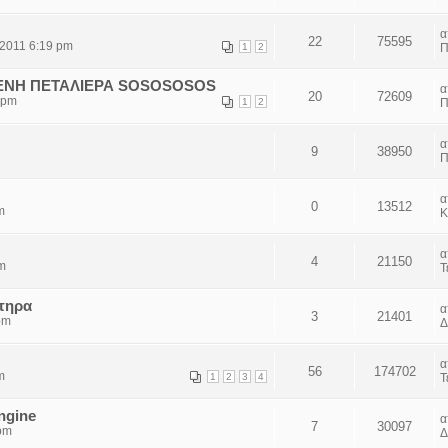
22
75595
 2011 6:19 pm
1
2
Π
ΕΝΗ ΠΕΤΑΛΙΕΡΑ SOSOSOSOS
20
72609
 pm
1
2
Π
!
9
38950
Π
0
13512
m
Κ
4
21150
am
Τ
ητηρα
3
21401
pm
Δ
56
174702
m
1
2
3
4
Τ
ngine
7
30097
 pm
Δ