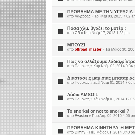
ΠΡΟΒΛΗΜΑ ΜΕ ΤΗΝ ΥΓΡΑΣΙΑ..
από
Λαζαροςς
» Τρί Φεβ 03, 2015 7:02 a
Πόσα χλμ. βγάζει το μοτέρ ;
από
CR
» Κυρ Νοέμ 17, 2013 1:28 pm
ΜΠΟΥΖΙ
από
offroad_master
» Τετ Μάιος 30, 200
Πως να αλλάξουμε λάδια,φίλτρο
από
Γιουρκας
» Κυρ Νοέμ 02, 2014 9:34
Διαστάσεις μαμίσιας μπαταρίας
από
Γιουρκας
» Σάβ Νοέμ 01, 2014 7:05 
Λάδια ΑMSOIL
από
Γιουρκας
» Σάβ Νοέμ 01, 2014 12:0
To snorkel or not to snorkel ?
από
Evasion
» Παρ Απρ 09, 2010 4:06 p
ΠΡΟΒΛΗΜΑ ΚΙΝΗΤΗΡΑ Ή ΜΕΤ
από
Dimny
» Πέμ Μάιος 01, 2014 3:43 p