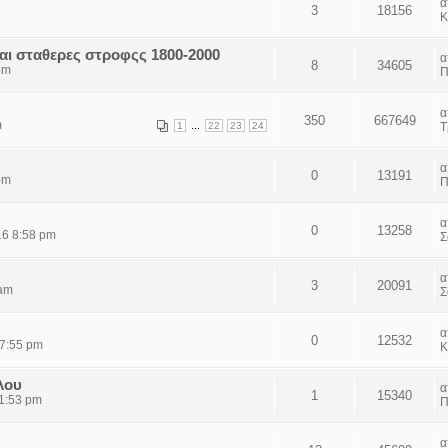
3
18156
Κ
και σταθερες στροφςς 1800-2000
8
34605
pm
Π
350
667649
m
...
1
22
23
24
Τ
0
13191
pm
Π
0
13258
16 8:58 pm
Σ
3
20091
 am
Σ
0
12532
 7:55 pm
Κ
λου
1
15340
 1:53 pm
Π