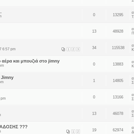
Σ
.
0
13295
m
Τ
13
48928
Π
34
115538
7 6:57 pm
1
2
3
Κ
 αέρα και μπουζιά στο jimny
0
13883
 pm
Κ
 Jimny
1
14805
pm
Σ
0
13166
5 pm
Σ
13
46078
m
Σ
ΑΔΟΣΗΣ ???
19
62974
m
1
2
Δ