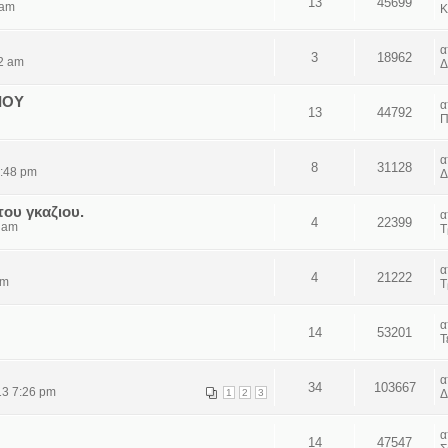
13
45699
 am
Κ
3
18962
2 am
Δ
ΙΟΥ
13
44792
Π
8
31128
5:48 pm
Δ
ου γκαζιου.
4
22399
6 am
Τ
4
21222
am
Τ
14
53201
Τ
34
103667
13 7:26 pm
1
2
3
Δ
14
47547