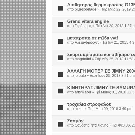
Αισθητηρας θερμοκρασιας G13
από
bluesportage
» Παρ Μαρ 22, 2019 2
Grand vitara engine
από
Γεράσιμος
» Πέμ Δεκ 20, 2018 1:37 
μετατροπη σε m16a vvt!
από
Αλεξανδροςvvt
» Τετ Ιαν 21, 2015 4:
Σκορτσαρίσματα και σβήσιμο εν 
από
magdalini
» Σάβ Αύγ 25, 2018 11:58
ΑΛΛΑΓΗ ΜΟΤΕΡ ΣΕ JIMNY 2004 
από
jplouto
» Δευτ Ιουν 25, 2018 3:21 pm
ΚΙΝΗΤΗΡΑΣ JIMNY ΣΕ SAMURA
από
arismiaou
» Τρί Μάιος 01, 2018 12:
τροχαλια στροφαλου
από
miker
» Παρ Μαρ 09, 2018 3:49 pm
Σασμάν
από
Θανάσης Νταιλιανης
» Τρί Φεβ 06, 2