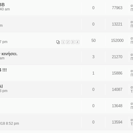
BB
0
77963
:40 am
Π
0
13221
pm
Π
50
152000
37 pm
1
2
3
4
Π
κινήσει.
3
21270
 am
Π
!!!
1
15886
Π
I
0
14087
33 pm
Τ
0
13648
Π
0
13594
018 8:52 pm
Τ