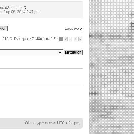
από
dSoultanis
ρί Απρ 08, 2014 3:47 pm
Επόμενο
212 Θ. Ενότητες •
Σελίδα
1
από
5
•
1
2
3
4
5
Όλοι οι χρόνοι είναι UTC + 2 ώρες