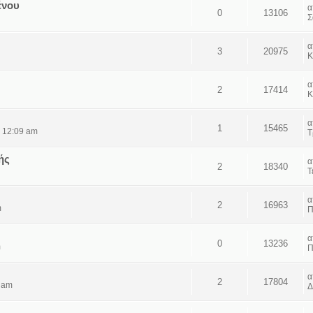
ένου
0
13106
Σ
3
20975
Κ
2
17414
Κ
1
15465
 12:09 am
Τ
ής
2
18340
Τ
2
16963
m
Π
0
13236
m
Π
2
17804
 am
Δ