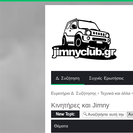
Δ. Συζήτηση
Συχνές Ερωτήσεις
Ευρετήριο Δ. Συζήτησης
‹
Τεχνικά και άλλα
‹
Κινητήρες και Jimny
Δημιουργία νέου
θέματος
Θέματα