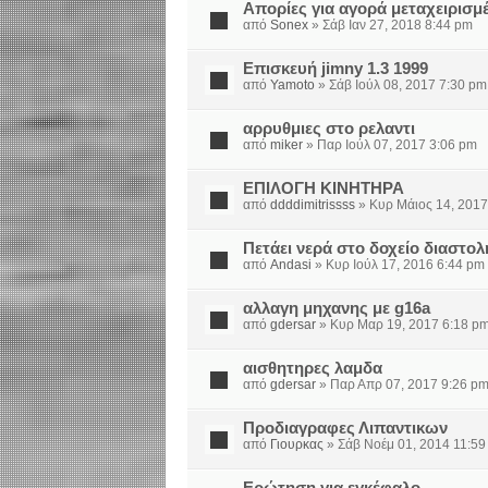
Απορίες για αγορά μεταχειρισμ
από
Sonex
» Σάβ Ιαν 27, 2018 8:44 pm
Επισκευή jimny 1.3 1999
από
Yamoto
» Σάβ Ιούλ 08, 2017 7:30 pm
αρρυθμιες στο ρελαντι
από
miker
» Παρ Ιούλ 07, 2017 3:06 pm
ΕΠΙΛΟΓΗ ΚΙΝΗΤΗΡΑ
από
ddddimitrissss
» Κυρ Μάιος 14, 2017
Πετάει νερά στο δοχείο διαστολ
από
Andasi
» Κυρ Ιούλ 17, 2016 6:44 pm
αλλαγη μηχανης με g16a
από
gdersar
» Κυρ Μαρ 19, 2017 6:18 p
αισθητηρες λαμδα
από
gdersar
» Παρ Απρ 07, 2017 9:26 p
Προδιαγραφες Λιπαντικων
από
Γιουρκας
» Σάβ Νοέμ 01, 2014 11:59