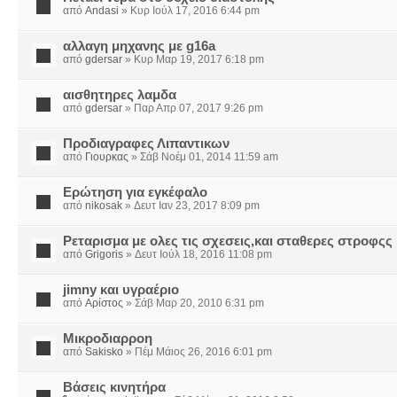
από
Andasi
» Κυρ Ιούλ 17, 2016 6:44 pm
αλλαγη μηχανης με g16a
από
gdersar
» Κυρ Μαρ 19, 2017 6:18 pm
αισθητηρες λαμδα
από
gdersar
» Παρ Απρ 07, 2017 9:26 pm
Προδιαγραφες Λιπαντικων
από
Γιουρκας
» Σάβ Νοέμ 01, 2014 11:59 am
Ερώτηση για εγκέφαλο
από
nikosak
» Δευτ Ιαν 23, 2017 8:09 pm
Ρεταρισμα με ολες τις σχεσεις,και σταθερες στροφςς
από
Grigoris
» Δευτ Ιούλ 18, 2016 11:08 pm
jimny και υγραέριο
από
Αρίστος
» Σάβ Μαρ 20, 2010 6:31 pm
Μικροδιαρροη
από
Sakisko
» Πέμ Μάιος 26, 2016 6:01 pm
Βάσεις κινητήρα