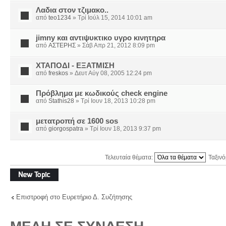
Λαδια στον τζιμακο..
από
teo1234
» Τρί Ιούλ 15, 2014 10:01 am
jimny και αντιψυκτικο υγρο κινητηρα
από
ΑΣΤΕΡΗΣ
» Σάβ Απρ 21, 2012 8:09 pm
ΧΤΑΠΟΔΙ - ΕΞΑΤΜΙΣΗ
από
freskos
» Δευτ Αύγ 08, 2005 12:24 pm
Πρόβλημα με κωδικούς check engine
από
Stathis28
» Τρί Ιουν 18, 2013 10:28 pm
μετατροπή σε 1600 sos
από
giorgospatra
» Τρί Ιουν 18, 2013 9:37 pm
Τελευταία θέματα:
Ταξιν
Δημιουργία νέου
θέματος
Επιστροφή στο Ευρετήριο Δ. Συζήτησης