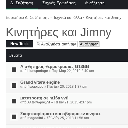
Δ. Συζήτηση
Συχνές Ερωτήσεις
Αναζήτηση
Ευρετήριο Δ. Συζήτησης
‹
Τεχνικά και άλλα
‹
Κινητήρες και Jimny
Κινητήρες και Jimny
Δημιουργία νέου
θέματος
Θέματα
Αισθητηρας θερμοκρασιας G13BB
από
bluesportage
» Παρ Μαρ 22, 2019 2:40 am
Grand vitara engine
από
Γεράσιμος
» Πέμ Δεκ 20, 2018 1:37 pm
μετατροπη σε m16a vvt!
από
Αλεξανδροςvvt
» Τετ Ιαν 21, 2015 4:37 pm
Σκορτσαρίσματα και σβήσιμο εν κινήσει.
από
magdalini
» Σάβ Αύγ 25, 2018 11:58 am