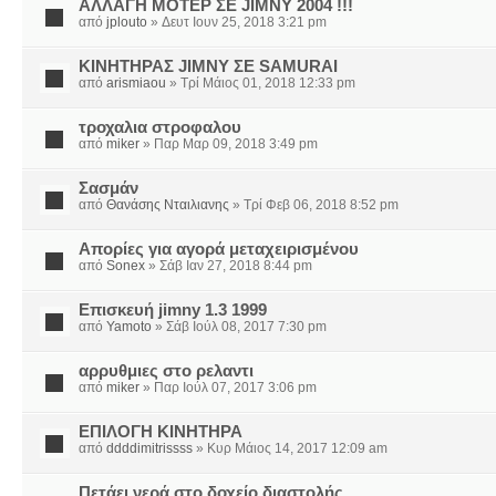
ΑΛΛΑΓΗ ΜΟΤΕΡ ΣΕ JIMNY 2004 !!!
από
jplouto
» Δευτ Ιουν 25, 2018 3:21 pm
ΚΙΝΗΤΗΡΑΣ JIMNY ΣΕ SAMURAI
από
arismiaou
» Τρί Μάιος 01, 2018 12:33 pm
τροχαλια στροφαλου
από
miker
» Παρ Μαρ 09, 2018 3:49 pm
Σασμάν
από
Θανάσης Νταιλιανης
» Τρί Φεβ 06, 2018 8:52 pm
Απορίες για αγορά μεταχειρισμένου
από
Sonex
» Σάβ Ιαν 27, 2018 8:44 pm
Επισκευή jimny 1.3 1999
από
Yamoto
» Σάβ Ιούλ 08, 2017 7:30 pm
αρρυθμιες στο ρελαντι
από
miker
» Παρ Ιούλ 07, 2017 3:06 pm
ΕΠΙΛΟΓΗ ΚΙΝΗΤΗΡΑ
από
ddddimitrissss
» Κυρ Μάιος 14, 2017 12:09 am
Πετάει νερά στο δοχείο διαστολής