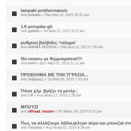
lampaki prothermansis
από
petrakis
» Παρ Απρ 10, 2015 10:31 am
1.6 μοτεράκι gti
από
gaifoks
» Τετ Μαρ 21, 2012 8:22 pm
ρυθμιση βαλβιδες-'ταληρα'
από
ΑΘΗΝΑ ΤΑΣΟΥΛΑ
» Σάβ Ιουν 22, 2013 7:26 pm
Θα σκασω με θερμοκρασια!!!!
από
kolef
» Δευτ Μαρ 02, 2015 11:11 am
ΠΡΟΒΛΗΜΑ ΜΕ ΤΗΝ ΥΓΡΑΣΙΑ...
από
Λαζαροςς
» Τρί Φεβ 03, 2015 7:02 am
Πόσα χλμ. βγάζει το μοτέρ ;
από
CR
» Κυρ Νοέμ 17, 2013 1:28 pm
ΜΠΟΥΖΙ
από
offroad_master
» Τετ Μάιος 30, 2007 6:57 pm
Πως να αλλάξουμε λάδια,φίλτρο αέρα και μπουζιά στ
από
Γιουρκας
» Κυρ Νοέμ 02, 2014 9:34 pm