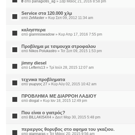
από
panagiotis_ag
» Σάβ Μάιος 21, 2016 8:58 pm
Service στα 120.000 χλμ
από
ZeMaster
» Κυρ Σεπ 09, 2012 11:34 am
καλησπερα
από
giannisswadow
» Κυρ Απρ 17, 2016 7:55 pm
Προβλημα με τσιμουχα στροφαλου
από
Nikos Polukastro
» Τετ Σεπ 09, 2015 1:53 pm
jimny diesel
από
Lefteris13
» Τρί Ιούλ 28, 2015 12:07 am
τεχνικα προβληματα
από
γιωργος 27
» Κυρ Αύγ 02, 2015 10:42 am
ΠΡΟΒΛΗΜΑ ΜΕ ΔΙΑΡΡΟΗ ΛΑΔΙΟΥ
από
diogal
» Κυρ Ιαν 18, 2015 12:49 pm
Που είναι ο γιατρός?
από
BILLAKIS4X4
» Δευτ Μαρ 30, 2015 5:48 pm
περιεργος θορυβος στο αφημα του γκαζιου.
από
giannaras
» Τετ Μάιος 20, 2015 9:56 am