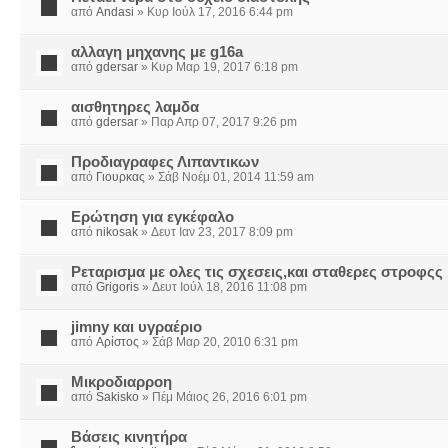
από
Andasi
» Κυρ Ιούλ 17, 2016 6:44 pm
αλλαγη μηχανης με g16a
από
gdersar
» Κυρ Μαρ 19, 2017 6:18 pm
αισθητηρες λαμδα
από
gdersar
» Παρ Απρ 07, 2017 9:26 pm
Προδιαγραφες Λιπαντικων
από
Γιουρκας
» Σάβ Νοέμ 01, 2014 11:59 am
Ερώτηση για εγκέφαλο
από
nikosak
» Δευτ Ιαν 23, 2017 8:09 pm
Ρεταρισμα με ολες τις σχεσεις,και σταθερες στροφςς
από
Grigoris
» Δευτ Ιούλ 18, 2016 11:08 pm
jimny και υγραέριο
από
Αρίστος
» Σάβ Μαρ 20, 2010 6:31 pm
Μικροδιαρροη
από
Sakisko
» Πέμ Μάιος 26, 2016 6:01 pm
Βάσεις κινητήρα