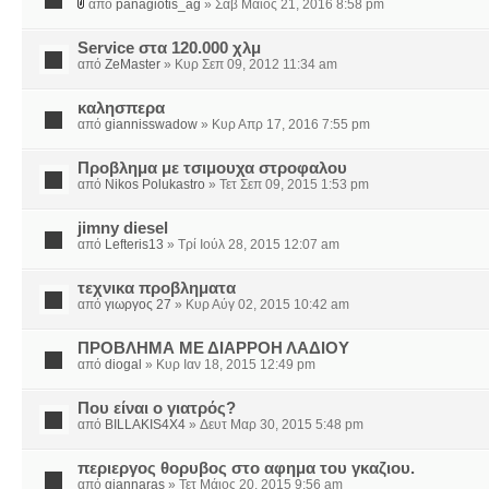
από
panagiotis_ag
» Σάβ Μάιος 21, 2016 8:58 pm
Service στα 120.000 χλμ
από
ZeMaster
» Κυρ Σεπ 09, 2012 11:34 am
καλησπερα
από
giannisswadow
» Κυρ Απρ 17, 2016 7:55 pm
Προβλημα με τσιμουχα στροφαλου
από
Nikos Polukastro
» Τετ Σεπ 09, 2015 1:53 pm
jimny diesel
από
Lefteris13
» Τρί Ιούλ 28, 2015 12:07 am
τεχνικα προβληματα
από
γιωργος 27
» Κυρ Αύγ 02, 2015 10:42 am
ΠΡΟΒΛΗΜΑ ΜΕ ΔΙΑΡΡΟΗ ΛΑΔΙΟΥ
από
diogal
» Κυρ Ιαν 18, 2015 12:49 pm
Που είναι ο γιατρός?
από
BILLAKIS4X4
» Δευτ Μαρ 30, 2015 5:48 pm
περιεργος θορυβος στο αφημα του γκαζιου.
από
giannaras
» Τετ Μάιος 20, 2015 9:56 am