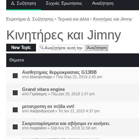
Δ. Συζήτηση
Συχνές Ερωτήσεις
Αναζήτηση
Ευρετήριο Δ. Συζήτησης
‹
Τεχνικά και άλλα
‹
Κινητήρες και Jimny
Κινητήρες και Jimny
Δημιουργία νέου
θέματος
Θέματα
Αισθητηρας θερμοκρασιας G13BB
από
bluesportage
» Παρ Μαρ 22, 2019 2:40 am
Grand vitara engine
από
Γεράσιμος
» Πέμ Δεκ 20, 2018 1:37 pm
μετατροπη σε m16a vvt!
από
Αλεξανδροςvvt
» Τετ Ιαν 21, 2015 4:37 pm
Σκορτσαρίσματα και σβήσιμο εν κινήσει.
από
magdalini
» Σάβ Αύγ 25, 2018 11:58 am