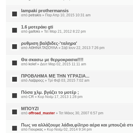
lampaki prothermansis
από
petrakis
» Παρ Απρ 10, 2015 10:31 am
1.6 μοτεράκι gti
από
gaifoks
» Τετ Μαρ 21, 2012 8:22 pm
ρυθμιση βαλβιδες-'ταληρα'
από
ΑΘΗΝΑ ΤΑΣΟΥΛΑ
» Σάβ Ιουν 22, 2013 7:26 pm
Θα σκασω με θερμοκρασια!!!!
από
kolef
» Δευτ Μαρ 02, 2015 11:11 am
ΠΡΟΒΛΗΜΑ ΜΕ ΤΗΝ ΥΓΡΑΣΙΑ...
από
Λαζαροςς
» Τρί Φεβ 03, 2015 7:02 am
Πόσα χλμ. βγάζει το μοτέρ ;
από
CR
» Κυρ Νοέμ 17, 2013 1:28 pm
ΜΠΟΥΖΙ
από
offroad_master
» Τετ Μάιος 30, 2007 6:57 pm
Πως να αλλάξουμε λάδια,φίλτρο αέρα και μπουζιά στ
από
Γιουρκας
» Κυρ Νοέμ 02, 2014 9:34 pm