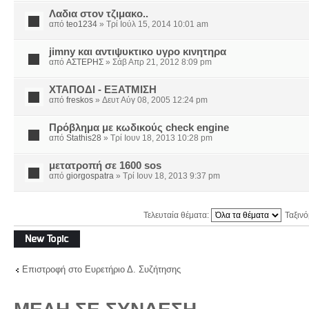
Λαδια στον τζιμακο..
από
teo1234
» Τρί Ιούλ 15, 2014 10:01 am
jimny και αντιψυκτικο υγρο κινητηρα
από
ΑΣΤΕΡΗΣ
» Σάβ Απρ 21, 2012 8:09 pm
ΧΤΑΠΟΔΙ - ΕΞΑΤΜΙΣΗ
από
freskos
» Δευτ Αύγ 08, 2005 12:24 pm
Πρόβλημα με κωδικούς check engine
από
Stathis28
» Τρί Ιουν 18, 2013 10:28 pm
μετατροπή σε 1600 sos
από
giorgospatra
» Τρί Ιουν 18, 2013 9:37 pm
Τελευταία θέματα:
Ταξιν
Δημιουργία νέου
θέματος
Επιστροφή στο Ευρετήριο Δ. Συζήτησης