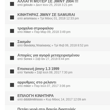
ΑΛΛΑΓΗ ΜΟΤΕΡ ΣΕ JIMNY 2004 !!!
από
jplouto
» Δευτ Ιουν 25, 2018 3:21 pm
ΚΙΝΗΤΗΡΑΣ JIMNY ΣΕ SAMURAI
από
arismiaou
» Τρί Μάιος 01, 2018 12:33 pm
τροχαλια στροφαλου
από
miker
» Παρ Μαρ 09, 2018 3:49 pm
Σασμάν
από
Θανάσης Νταιλιανης
» Τρί Φεβ 06, 2018 8:52 pm
Απορίες για αγορά μεταχειρισμένου
από
Sonex
» Σάβ Ιαν 27, 2018 8:44 pm
Επισκευή jimny 1.3 1999
από
Yamoto
» Σάβ Ιούλ 08, 2017 7:30 pm
αρρυθμιες στο ρελαντι
από
miker
» Παρ Ιούλ 07, 2017 3:06 pm
ΕΠΙΛΟΓΗ ΚΙΝΗΤΗΡΑ
από
ddddimitrissss
» Κυρ Μάιος 14, 2017 12:09 am
Πετάει νερά στο δοχείο διαστολής