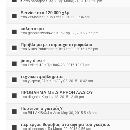
από
panagiotis_ag
» Σάβ Μάιος 21, 2016 8:58 pm
Service στα 120.000 χλμ
από
ZeMaster
» Κυρ Σεπ 09, 2012 11:34 am
καλησπερα
από
giannisswadow
» Κυρ Απρ 17, 2016 7:55 pm
Προβλημα με τσιμουχα στροφαλου
από
Nikos Polukastro
» Τετ Σεπ 09, 2015 1:53 pm
jimny diesel
από
Lefteris13
» Τρί Ιούλ 28, 2015 12:07 am
τεχνικα προβληματα
από
γιωργος 27
» Κυρ Αύγ 02, 2015 10:42 am
ΠΡΟΒΛΗΜΑ ΜΕ ΔΙΑΡΡΟΗ ΛΑΔΙΟΥ
από
diogal
» Κυρ Ιαν 18, 2015 12:49 pm
Που είναι ο γιατρός?
από
BILLAKIS4X4
» Δευτ Μαρ 30, 2015 5:48 pm
περιεργος θορυβος στο αφημα του γκαζιου.
από
giannaras
» Τετ Μάιος 20, 2015 9:56 am