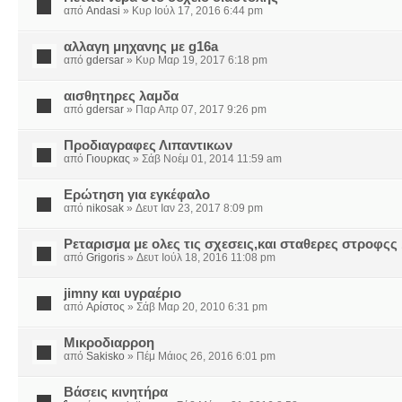
από
Andasi
» Κυρ Ιούλ 17, 2016 6:44 pm
αλλαγη μηχανης με g16a
από
gdersar
» Κυρ Μαρ 19, 2017 6:18 pm
αισθητηρες λαμδα
από
gdersar
» Παρ Απρ 07, 2017 9:26 pm
Προδιαγραφες Λιπαντικων
από
Γιουρκας
» Σάβ Νοέμ 01, 2014 11:59 am
Ερώτηση για εγκέφαλο
από
nikosak
» Δευτ Ιαν 23, 2017 8:09 pm
Ρεταρισμα με ολες τις σχεσεις,και σταθερες στροφςς
από
Grigoris
» Δευτ Ιούλ 18, 2016 11:08 pm
jimny και υγραέριο
από
Αρίστος
» Σάβ Μαρ 20, 2010 6:31 pm
Μικροδιαρροη
από
Sakisko
» Πέμ Μάιος 26, 2016 6:01 pm
Βάσεις κινητήρα