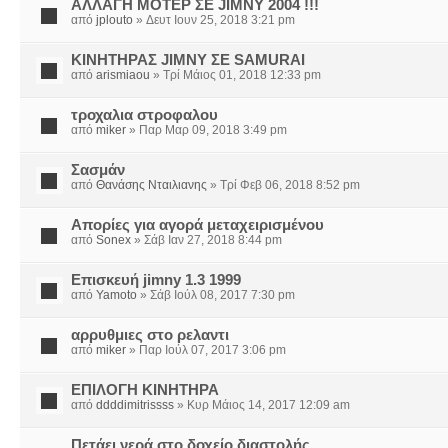
ΑΛΛΑΓΗ ΜΟΤΕΡ ΣΕ JIMNY 2004 !!!
από
jplouto
» Δευτ Ιουν 25, 2018 3:21 pm
ΚΙΝΗΤΗΡΑΣ JIMNY ΣΕ SAMURAI
από
arismiaou
» Τρί Μάιος 01, 2018 12:33 pm
τροχαλια στροφαλου
από
miker
» Παρ Μαρ 09, 2018 3:49 pm
Σασμάν
από
Θανάσης Νταιλιανης
» Τρί Φεβ 06, 2018 8:52 pm
Απορίες για αγορά μεταχειρισμένου
από
Sonex
» Σάβ Ιαν 27, 2018 8:44 pm
Επισκευή jimny 1.3 1999
από
Yamoto
» Σάβ Ιούλ 08, 2017 7:30 pm
αρρυθμιες στο ρελαντι
από
miker
» Παρ Ιούλ 07, 2017 3:06 pm
ΕΠΙΛΟΓΗ ΚΙΝΗΤΗΡΑ
από
ddddimitrissss
» Κυρ Μάιος 14, 2017 12:09 am
Πετάει νερά στο δοχείο διαστολής