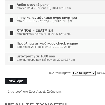
Λαδια στον τζιμακο..
από
teo1234
» Τρί Ιούλ 15, 2014 10:01 am
jimny και αντιψυκτικο υγρο κινητηρα
από
ΑΣΤΕΡΗΣ
» Σάβ Απρ 21, 2012 8:09 pm
ΧΤΑΠΟΔΙ - ΕΞΑΤΜΙΣΗ
από
freskos
» Δευτ Αύγ 08, 2005 12:24 pm
Πρόβλημα με κωδικούς check engine
από
Stathis28
» Τρί Ιουν 18, 2013 10:28 pm
μετατροπή σε 1600 sos
από
giorgospatra
» Τρί Ιουν 18, 2013 9:37 pm
Τελευταία θέματα:
Ταξιν
Δημιουργία νέου
θέματος
Επιστροφή στο Ευρετήριο Δ. Συζήτησης