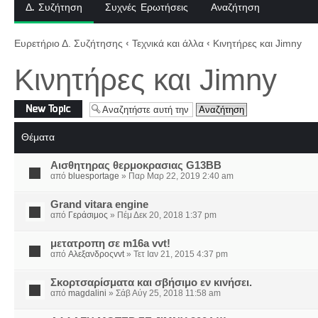
Δ. Συζήτηση
Συχνές Ερωτήσεις
Αναζήτηση
Ευρετήριο Δ. Συζήτησης
‹
Τεχνικά και άλλα
‹
Κινητήρες και Jimny
Κινητήρες και Jimny
Δημιουργία νέου
θέματος
Θέματα
Αισθητηρας θερμοκρασιας G13BB
από
bluesportage
» Παρ Μαρ 22, 2019 2:40 am
Grand vitara engine
από
Γεράσιμος
» Πέμ Δεκ 20, 2018 1:37 pm
μετατροπη σε m16a vvt!
από
Αλεξανδροςvvt
» Τετ Ιαν 21, 2015 4:37 pm
Σκορτσαρίσματα και σβήσιμο εν κινήσει.
από
magdalini
» Σάβ Αύγ 25, 2018 11:58 am