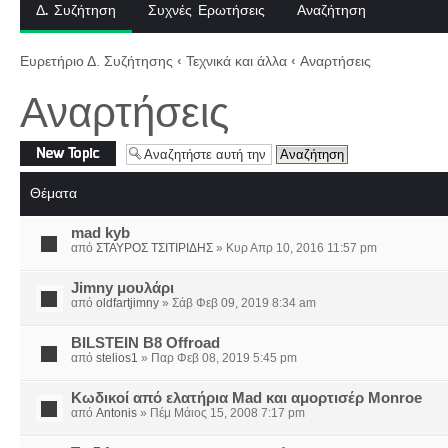
Δ. Συζήτηση
Συχνές Ερωτήσεις
Αναζήτηση
Ευρετήριο Δ. Συζήτησης
‹
Τεχνικά και άλλα
‹
Αναρτήσεις
Αναρτήσεις
Δημιουργία νέου
θέματος
Θέματα
mad kyb
από
ΣΤΑΥΡΟΣ ΤΣΙΤΙΡΙΔΗΣ
» Κυρ Απρ 10, 2016 11:57 pm
Jimny μουλάρι
από
oldfartjimny
» Σάβ Φεβ 09, 2019 8:34 am
BILSTEIN B8 Offroad
από
stelios1
» Παρ Φεβ 08, 2019 5:45 pm
Κωδικοί από ελατήρια Mad και αμορτισέρ Monroe
από
Antonis
» Πέμ Μάιος 15, 2008 7:17 pm