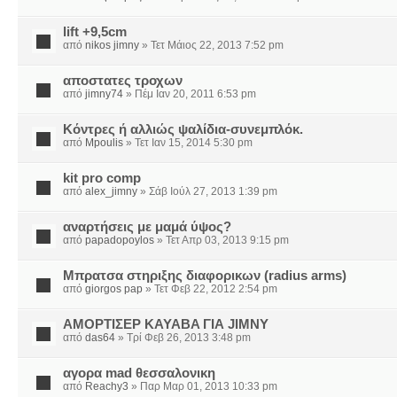
lift +9,5cm
από
nikos jimny
» Τετ Μάιος 22, 2013 7:52 pm
αποστατες τροχων
από
jimny74
» Πέμ Ιαν 20, 2011 6:53 pm
Κόντρες ή αλλιώς ψαλίδια-συνεμπλόκ.
από
Mpoulis
» Τετ Ιαν 15, 2014 5:30 pm
kit pro comp
από
alex_jimny
» Σάβ Ιούλ 27, 2013 1:39 pm
αναρτήσεις με μαμά ύψος?
από
papadopoylos
» Τετ Απρ 03, 2013 9:15 pm
Μπρατσα στηριξης διαφορικων (radius arms)
από
giorgos pap
» Τετ Φεβ 22, 2012 2:54 pm
ΑΜΟΡΤΙΣΕΡ KAYABA ΓΙΑ JIMNY
από
das64
» Τρί Φεβ 26, 2013 3:48 pm
αγορα mad θεσσαλονικη
από
Reachy3
» Παρ Μαρ 01, 2013 10:33 pm