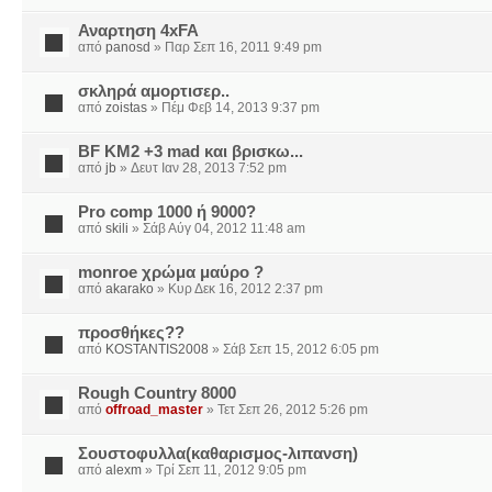
Αναρτηση 4xFA
από
panosd
» Παρ Σεπ 16, 2011 9:49 pm
σκληρά αμορτισερ..
από
zoistas
» Πέμ Φεβ 14, 2013 9:37 pm
BF KM2 +3 mad και βρισκω...
από
jb
» Δευτ Ιαν 28, 2013 7:52 pm
Pro comp 1000 ή 9000?
από
skili
» Σάβ Αύγ 04, 2012 11:48 am
monroe χρώμα μαύρο ?
από
akarako
» Κυρ Δεκ 16, 2012 2:37 pm
προσθήκες??
από
KOSTANTIS2008
» Σάβ Σεπ 15, 2012 6:05 pm
Rough Country 8000
από
offroad_master
» Τετ Σεπ 26, 2012 5:26 pm
Σουστοφυλλα(καθαρισμος-λιπανση)
από
alexm
» Τρί Σεπ 11, 2012 9:05 pm