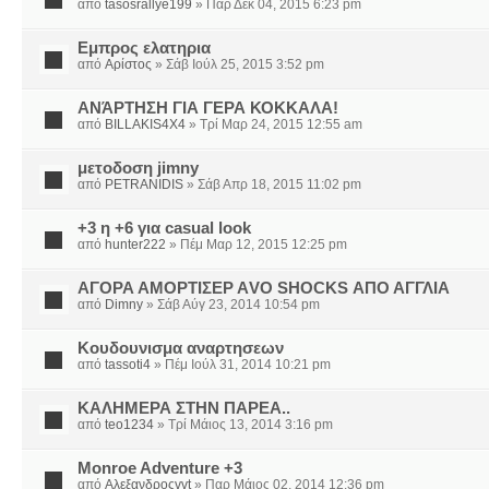
από
tasosrallye199
» Παρ Δεκ 04, 2015 6:23 pm
Εμπρος ελατηρια
από
Αρίστος
» Σάβ Ιούλ 25, 2015 3:52 pm
ΑΝΆΡΤΗΣΗ ΓΙΑ ΓΕΡΑ ΚΟΚΚΑΛΑ!
από
BILLAKIS4X4
» Τρί Μαρ 24, 2015 12:55 am
μετοδοση jimny
από
PETRANIDIS
» Σάβ Απρ 18, 2015 11:02 pm
+3 η +6 για casual look
από
hunter222
» Πέμ Μαρ 12, 2015 12:25 pm
ΑΓΟΡΑ ΑΜΟΡΤΙΣΕΡ ΑVO SHOCKS ΑΠΟ ΑΓΓΛΙΑ
από
Dimny
» Σάβ Αύγ 23, 2014 10:54 pm
Κουδουνισμα αναρτησεων
από
tassoti4
» Πέμ Ιούλ 31, 2014 10:21 pm
ΚΑΛΗΜΕΡΑ ΣΤΗΝ ΠΑΡΕΑ..
από
teo1234
» Τρί Μάιος 13, 2014 3:16 pm
Monroe Adventure +3
από
Αλεξανδροςvvt
» Παρ Μάιος 02, 2014 12:36 pm