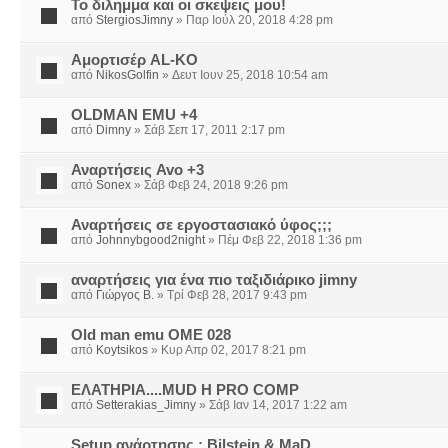
Το διλημμα και οι σκεψεις μου!
από
StergiosJimny
» Παρ Ιούλ 20, 2018 4:28 pm
Αμορτισέρ AL-KO
από
NikosGolfin
» Δευτ Ιουν 25, 2018 10:54 am
OLDMAN EMU +4
από
Dimny
» Σάβ Σεπ 17, 2011 2:17 pm
Αναρτήσεις Avo +3
από
Sonex
» Σάβ Φεβ 24, 2018 9:26 pm
Αναρτήσεις σε εργοστασιακό ύφος;;;
από
Johnnybgood2night
» Πέμ Φεβ 22, 2018 1:36 pm
αναρτήσεις για ένα πιο ταξιδιάρικο jimny
από
Γιώργος Β.
» Τρί Φεβ 28, 2017 9:43 pm
Old man emu OME 028
από
Koytsikos
» Κυρ Απρ 02, 2017 8:21 pm
ΕΛΑΤΗΡΙΑ....MUD Η PRO COMP
από
Setterakias_Jimny
» Σάβ Ιαν 14, 2017 1:22 am
Setup ανάρτησης : Bilstein & MaD