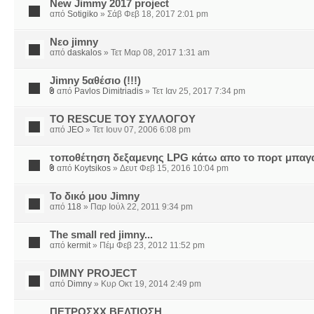
New Jimmy 2017 project
από
Sotigiko
» Σάβ Φεβ 18, 2017 2:01 pm
Νεο jimny
από
daskalos
» Τετ Μαρ 08, 2017 1:31 am
Jimny 5αθέσιο (!!!)
από
Pavlos Dimitriadis
» Τετ Ιαν 25, 2017 7:34 pm
ΤΟ RESCUE ΤΟΥ ΣΥΛΛΟΓΟΥ
από
JEO
» Τετ Ιουν 07, 2006 6:08 pm
τοποθέτηση δεξαμενης LPG κάτω απο το πορτ μπαγ
από
Koytsikos
» Δευτ Φεβ 15, 2016 10:04 pm
Το δικό μου Jimny
από
118
» Παρ Ιούλ 22, 2011 9:34 pm
The small red jimny...
από
kermit
» Πέμ Φεβ 23, 2012 11:52 pm
DIMNY PROJECT
από
Dimny
» Κυρ Οκτ 19, 2014 2:49 pm
ΠΕΤΡΟΣΧΧ ΒΕΛΤΙΩΣΗ