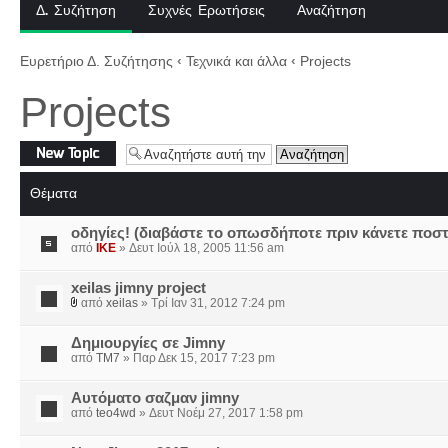
Δ. Συζήτηση
Συχνές Ερωτήσεις
Αναζήτηση
Ευρετήριο Δ. Συζήτησης
‹
Τεχνικά και άλλα
‹
Projects
Projects
Δημιουργία νέου
θέματος
Θέματα
οδηγίες! (διαβάστε το οπωσδήποτε πριν κάνετε ποστ
από
IKE
» Δευτ Ιούλ 18, 2005 11:56 am
xeilas jimny project
από
xeilas
» Τρί Ιαν 31, 2012 7:24 pm
Δημιουργίες σε Jimny
από
TM7
» Παρ Δεκ 15, 2017 7:23 pm
Aυτόματο σαζμαν jimny
από
teo4wd
» Δευτ Νοέμ 27, 2017 1:58 pm