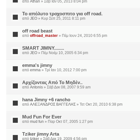
από
Athan
» Σάβ Ιαν 05, 2013 8:04 pm
Το απόλυτο τροχοσπιτο για off road.
από
JEO
» Κυρ Σεπ 25, 2011 8:11 pm
off road beast
από
offroad_master
» Πέμ Ιουν 24, 2010 6:55 pm
SMART JIMNY........
από
JEO
» Πέμ Νοέμ 10, 2005 6:34 pm
emma's jimny
από
emma
» Τρί Ιαν 10, 2012 7:00 pm
Αρχίζοντας Από Το Μηδέν..
από
Antonis
» Σάβ Δεκ 08, 2007 9:59 am
hana Jimny +6 rancho
από
ΑΛΕΞΑΝΔΡΟΣ ΒΑΓΓΕΛΗΣ
» Τετ Οκτ 20, 2010 6:38 pm
Mud Fun For Ever
από
mud fun
» Παρ Οκτ 07, 2005 1:27 pm
Tziker jimny Arta
από
tziker
» Σάβ Δεκ 19, 2009 4:56 pm