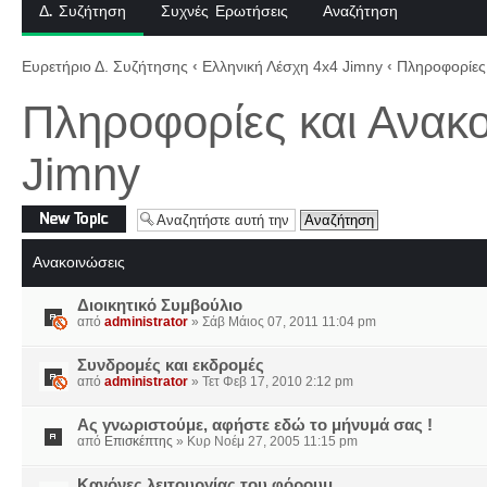
Δ. Συζήτηση
Συχνές Ερωτήσεις
Αναζήτηση
Ευρετήριο Δ. Συζήτησης
‹
Ελληνική Λέσχη 4x4 Jimny
‹
Πληροφορίες 
Πληροφορίες και Ανακο
Jimny
Δημιουργία νέου
θέματος
Ανακοινώσεις
Διοικητικό Συμβούλιο
από
administrator
» Σάβ Μάιος 07, 2011 11:04 pm
Συνδρομές και εκδρομές
από
administrator
» Τετ Φεβ 17, 2010 2:12 pm
Ας γνωριστούμε, αφήστε εδώ το μήνυμά σας !
από
Επισκέπτης
» Κυρ Νοέμ 27, 2005 11:15 pm
Κανόνες λειτουργίας του φόρουμ